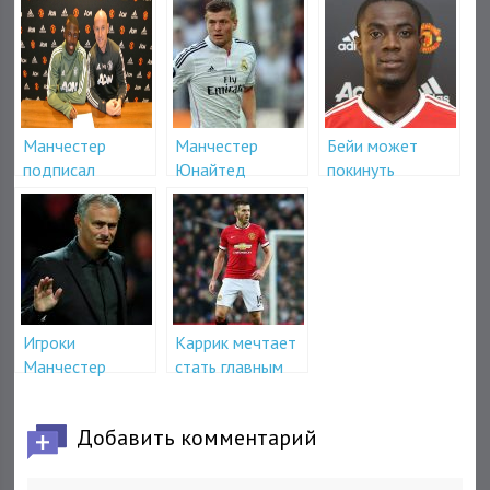
Манчестер
Манчестер
Бейи может
подписал
Юнайтед
покинуть
контракт с Алиу
нацелился на
Манчестер
Траоре
Крооса
Юнайтед
Игроки
Каррик мечтает
Манчестер
стать главным
Юнайтед
тренером
разозлились на
Добавить комментарий
Моуриньо