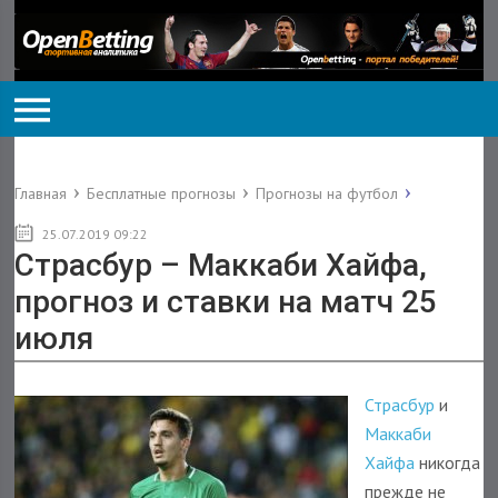
Главная
Бесплатные прогнозы
Прогнозы на футбол
25.07.2019 09:22
Страсбур – Маккаби Хайфа,
прогноз и ставки на матч 25
июля
Страсбур
и
Маккаби
Хайфа
никогда
прежде не