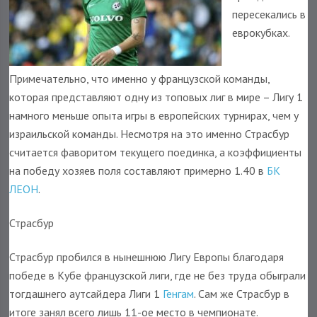
пересекались в
еврокубках.
Примечательно, что именно у французской команды,
которая представляют одну из топовых лиг в мире – Лигу 1
намного меньше опыта игры в европейских турнирах, чем у
израильской команды. Несмотря на это именно Страсбур
считается фаворитом текущего поединка, а коэффициенты
на победу хозяев поля составляют примерно 1.40 в
БК
ЛЕОН
.
Страсбур
Страсбур пробился в нынешнюю Лигу Европы благодаря
победе в Кубе французской лиги, где не без труда обыграли
тогдашнего аутсайдера Лиги 1
Генгам
. Сам же Страсбур в
итоге занял всего лишь 11-ое место в чемпионате.