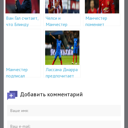
Ван Гал считает,
Челси и
Манчестер
что Блинду
Манчестер
поменяет
лучше перейти в
будут бороться
Мхитаряна на
Барселону
за Карраско
Жоао Мариу
Манчестер
Лассана Диарра
подписал
предпочитает
контракт с Алиу
ПСЖ
Траоре
Добавить комментарий