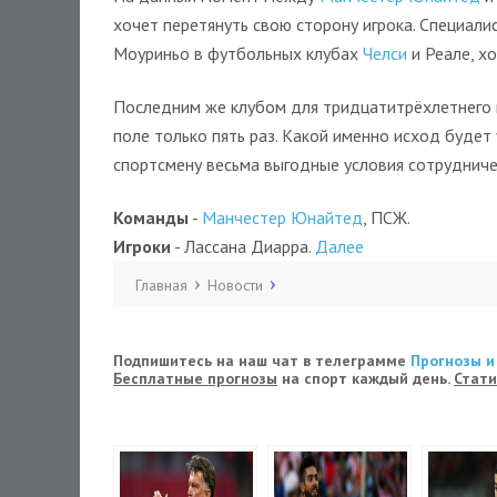
хочет перетянуть свою сторону игрока. Специал
Моуриньо в футбольных клубах
Челси
и Реале, х
Последним же клубом для тридцатитрёхлетнего и
поле только пять раз. Какой именно исход будет
спортсмену весьма выгодные условия сотрудниче
Команды
-
Манчестер Юнайтед
, ПСЖ.
Игроки
- Лассана Диарра.
Далее
Главная
Новости
Подпишитесь на наш чат в телеграмме
Прогнозы и
Бесплатные прогнозы
на спорт каждый день.
Стати