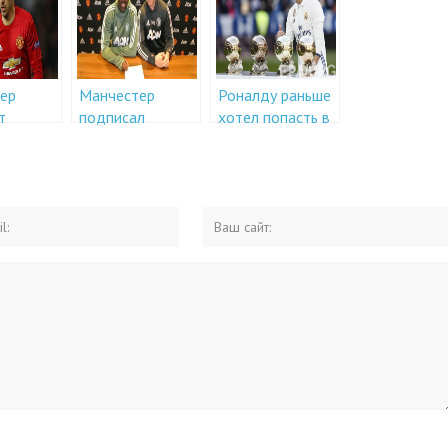
ер
Манчестер
Роналду раньше
т
подписал
хотел попасть в
на на
контракт с Алиу
ПСЖ
ариу
Траоре