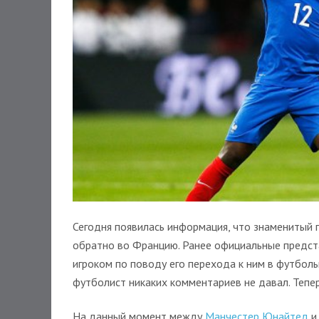
Сегодня появилась информация, что знаменитый 
обратно во Францию. Ранее официальные предс
игроком по поводу его перехода к ним в футболь
футболист никаких комментариев не давал. Тепер
На данный момент между
Манчестер Юнайтед
и