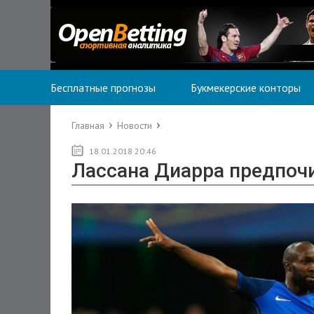
Бесплатные прогнозы
Букмекерские конторы
Главная
Новости
18.01.2018 20:46
Лассана Диарра предпоч