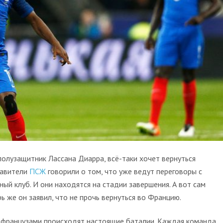
полузащитник Лассана Диарра, всё-таки хочет вернуться
тавители
ПСЖ
говорили о том, что уже ведут переговоры с
ный клуб. И они находятся на стадии завершения. А вот сам
ь же он заявил, что не прочь вернуться во Францию.
 французами происходят настоящие баталии. Каждая команда