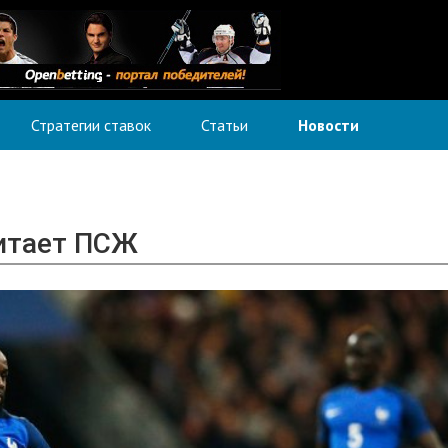
Стратегии ставок
Статьи
Новости
итает ПСЖ