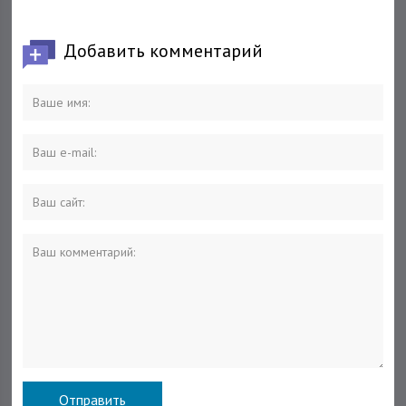
игрока
Добавить комментарий