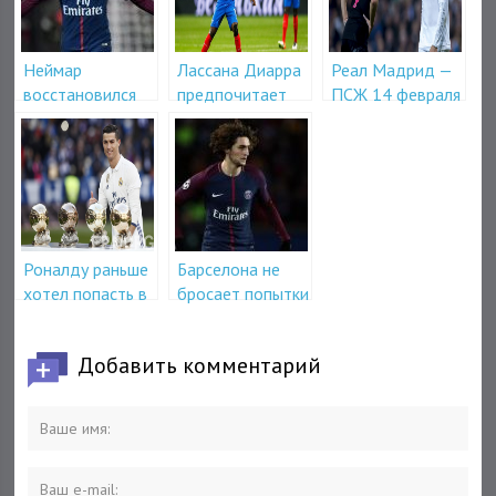
Неймар
Лассана Диарра
Реал Мадрид —
восстановился
предпочитает
ПСЖ 14 февраля
после травмы
ПСЖ
в 22-45
Роналду раньше
Барселона не
хотел попасть в
бросает попытки
ПСЖ
приобрести
Рабьо
Добавить комментарий