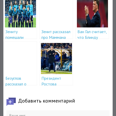
Зениту
Зенит рассказал
Ван Гал считает,
помешали
про Маммана
что Блинду
иностранные
лучше перейти в
игроки
Барселону
Безуглов
Президент
рассказал о
Ростова
футболистах
организовал
сборной России
поддержку
Добавить комментарий
Карпину