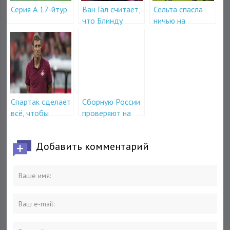
Серия А 17-йтур
Ван Гал считает,
Сельта спасла
что Блинду
ничью на
лучше перейти в
встрече с
Барселону
Реалом
Спартак сделает
Сборную России
всё, чтобы
проверяют на
победить
допинг
Атлетик
Добавить комментарий