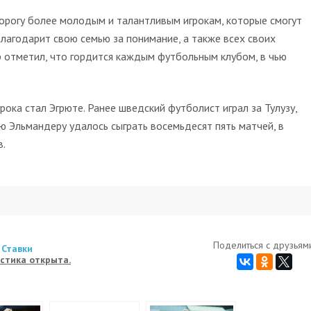
дорогу более молодым и талантливым игрокам, которые смогут
благодарит свою семью за понимание, а также всех своих
 отметил, что гордится каждым футбольным клубом, в чью
ока стал Эгрюте. Ранее шведский футболист играл за Тулузу,
ю Эльмандеру удалось сыграть восемьдесят пять матчей, в
в.
Поделиться с друзьями
 Ставки
стика открыта.