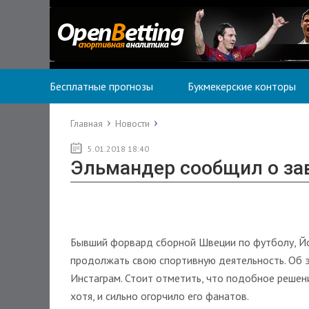
Бесплатные прогнозы
Букмекерские конторы
Главная
Новости
5.01.2018 18:40
Эльмандер сообщил о за
Бывший форвард сборной Швеции по футболу, Йо
продолжать свою спортивную деятельность. Об э
Инстаграм. Стоит отметить, что подобное реше
хотя, и сильно огорчило его фанатов.