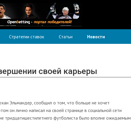
Стратегии ставок
Статьи
Новости
вершении своей карьеры
хан Эльмандер, сообщил о том, что больше не хочет
том он лично написал на своей странице в социальной сети
ние тридцатишестилетнего футболиста было вполне ожидаемым