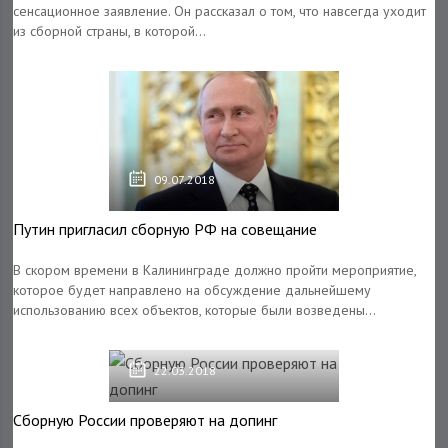
сенсационное заявление. Он рассказал о том, что навсегда уходит
из сборной страны, в которой...
09.07.2018
Путин пригласил сборную РФ на совещание
В скором времени в Калининграде должно пройти мероприятие,
которое будет направлено на обсуждение дальнейшему
использованию всех объектов, которые были возведены...
22.03.2018
Сборную России проверяют на допинг