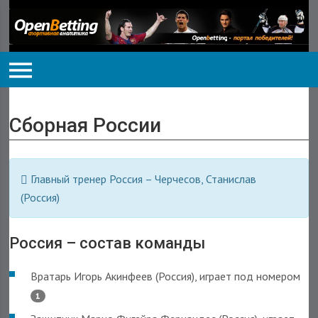
Сборная России
Главный тренер Россия – Черчесов, Станислав
(Россия)
Россия – cостав команды
Вратарь Игорь Акинфеев (Россия), играет под номером
1