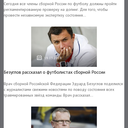
Сегодня все члены сборной России по футболу должны пройти
регламентированную проверку на допинг. Для того, чтобы
провести независимую экспертизу состояния...
19.03.2018
Безуглов рассказал о футболистах сборной России
Врач сборной Российской Федерации Эдуард Безуглов поделился
с журналистами свежими новостями по поводу состояния всех
травмированных звёзд команды. Врач рассказал...