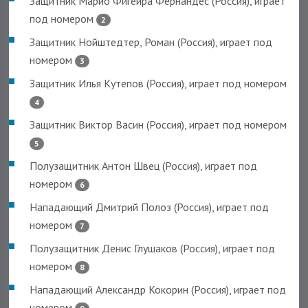
Защитник Марио Фигейра Фернандес (Россия), играет
под номером
2
Защитник Нойштедтер, Роман (Россия), играет под
номером
3
Защитник Илья Кутепов (Россия), играет под номером
4
Защитник Виктор Васин (Россия), играет под номером
5
Полузащитник Антон Швец (Россия), играет под
номером
6
Нападающий Дмитрий Полоз (Россия), играет под
номером
7
Полузащитник Денис Глушаков (Россия), играет под
номером
8
Нападающий Александр Кокорин (Россия), играет под
номером