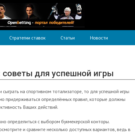
Стратегии ставок
Статьи
Новости
: советы для успешной игры
и сыграть на спортивном тотализаторе, то для успешной игры
о придерживаться определённых правил, которые должны
ктивность Ваших действий.
жно определиться с выбором букмекерской конторы.
осмотрите и сравните несколько доступных вариантов, ведь в