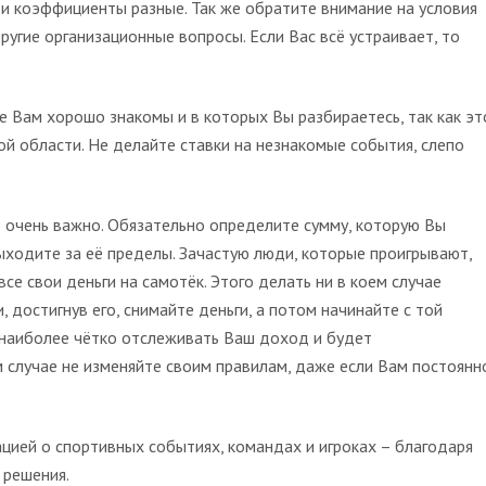
 и коэффициенты разные. Так же обратите внимание на условия
ругие организационные вопросы. Если Вас всё устраивает, то
е Вам хорошо знакомы и в которых Вы разбираетесь, так как эт
й области. Не делайте ставки на незнакомые события, слепо
о очень важно. Обязательно определите сумму, которую Вы
ыходите за её пределы. Зачастую люди, которые проигрывают,
се свои деньги на самотёк. Этого делать ни в коем случае
, достигнув его, снимайте деньги, а потом начинайте с той
 наиболее чётко отслеживать Ваш доход и будет
м случае не изменяйте своим правилам, даже если Вам постоянн
ией о спортивных событиях, командах и игроках – благодаря
 решения.