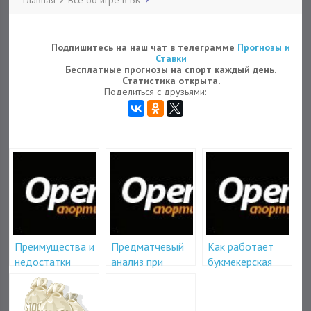
Главная
Все об игре в БК
Подпишитесь на наш чат в телеграмме
Прогнозы и
Ставки
Бесплатные прогнозы
на спорт каждый день.
Статистика открыта.
Поделиться с друзьями:
Преимущества и
Предматчевый
Как работает
недостатки
анализ при
букмекерская
ставок на теннис
выборе ставки
контора
на теннис