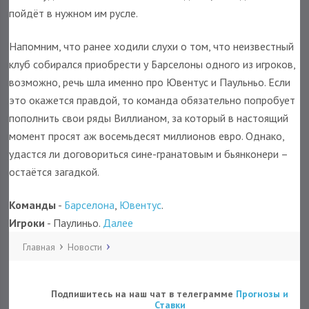
пойдёт в нужном им русле.
Напомним, что ранее ходили слухи о том, что неизвестный
клуб собирался приобрести у Барселоны одного из игроков,
возможно, речь шла именно про Ювентус и Паульньо. Если
это окажется правдой, то команда обязательно попробует
пополнить свои ряды Виллианом, за который в настоящий
момент просят аж восемьдесят миллионов евро. Однако,
удастся ли договориться сине-гранатовым и бьянконери –
остаётся загадкой.
Команды
-
Барселона
,
Ювентус
.
Игроки
- Паулиньо.
Далее
Главная
Новости
Подпишитесь на наш чат в телеграмме
Прогнозы и
Ставки