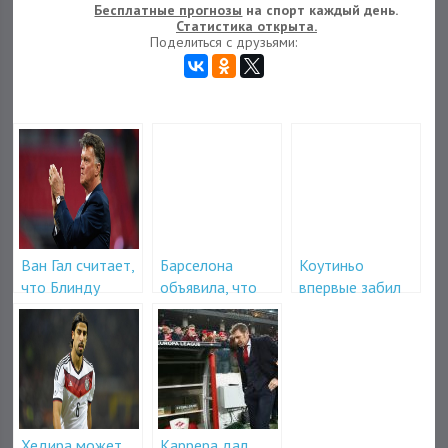
Бесплатные прогнозы
на спорт каждый день.
Статистика открыта.
Поделиться с друзьями:
Ван Гал считает,
Барселона
Коутиньо
что Блинду
объявила, что
впервые забил
лучше перейти в
Маскерано
гол за Барселону
Барселону
покинет клуб
Хедира может
Каррера дал