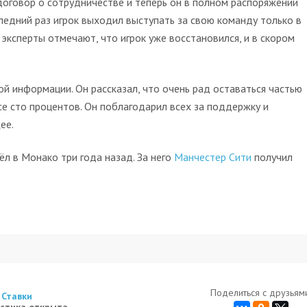
оговор о сотрудничестве и теперь он в полном распоряжении
ледний раз игрок выходил выступать за свою команду только в
 эксперты отмечают, что игрок уже восстановился, и в скором
 информации. Он рассказал, что очень рад оставаться частью
е сто процентов. Он поблагодарил всех за поддержку и
ее.
л в Монако три года назад. За него
Манчестер Сити
получил
Поделиться с друзьями
 Ставки