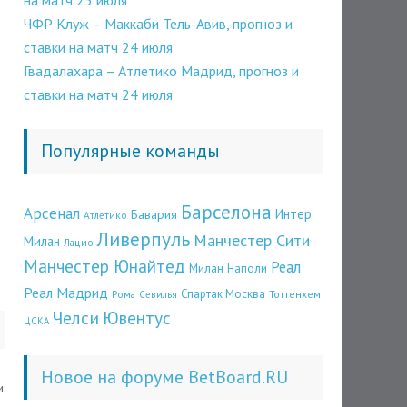
на матч 25 июля
ЧФР Клуж – Маккаби Тель-Авив, прогноз и
ставки на матч 24 июля
Гвадалахара – Атлетико Мадрид, прогноз и
ставки на матч 24 июля
Популярные команды
Барселона
Арсенал
Бавария
Интер
Атлетико
Ливерпуль
Манчестер Сити
Милан
Лацио
Манчестер Юнайтед
Реал
Милан
Наполи
Реал Мадрид
Спартак Москва
Рома
Севилья
Тоттенхем
Челси
Ювентус
ЦСКА
Новое на форуме BetBoard.RU
: