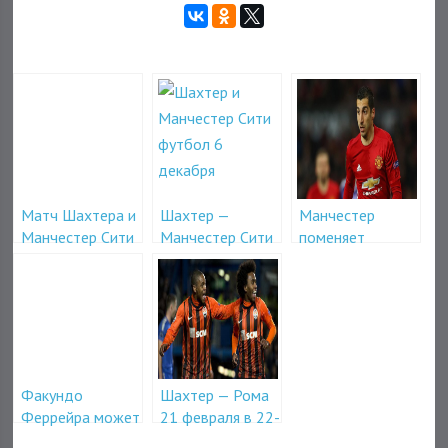
Матч Шахтера и
Шахтер —
Манчестер
Манчестер Сити
Манчестер Сити
поменяет
посетит Тите
6 декабря в 22-
Мхитаряна на
45
Жоао Мариу
Факундо
Шахтер — Рома
Феррейра может
21 февраля в 22-
попасть в
45