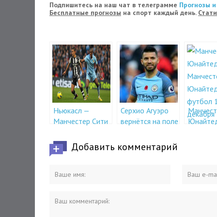
Подпишитесь на наш чат в телеграмме
Прогнозы и
Бесплатные прогнозы
на спорт каждый день.
Стати
Ньюкасл —
Серхио Агуэро
Манчест
Манчестер Сити
вернётся на поле
Юнайте
27 декабря в 22-
через месяц
Манчест
45
10 декаб
Добавить комментарий
30