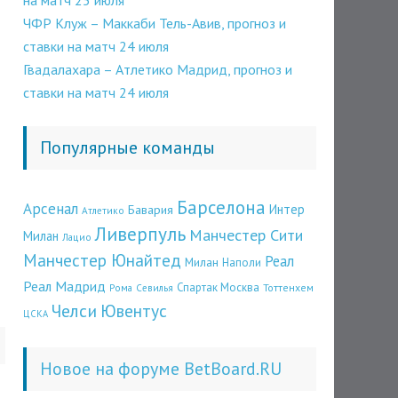
на матч 25 июля
ЧФР Клуж – Маккаби Тель-Авив, прогноз и
ставки на матч 24 июля
Гвадалахара – Атлетико Мадрид, прогноз и
ставки на матч 24 июля
Популярные команды
Барселона
Арсенал
Бавария
Интер
Атлетико
Ливерпуль
Манчестер Сити
Милан
Лацио
Манчестер Юнайтед
Реал
Милан
Наполи
Реал Мадрид
Спартак Москва
Рома
Севилья
Тоттенхем
Челси
Ювентус
ЦСКА
Новое на форуме BetBoard.RU