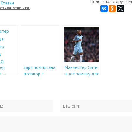
Поделиться с друзьями
 Ставки
стика открыта.
ер
Заря подписала
Манчестер Сити
д —
договор с
ищет замену для
ер Сити
Фаупала
бывшего игрока
ря в 19-
Шахтёра