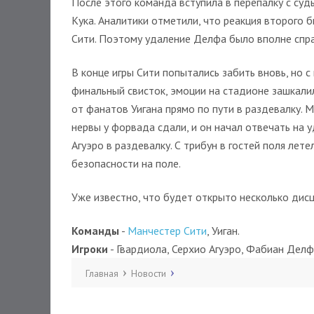
После этого команда вступила в перепалку с судь
Кука. Аналитики отметили, что реакция второго 
Сити. Поэтому удаление Делфа было вполне спр
В конце игры Сити попытались забить вновь, но с
финальный свисток, эмоции на стадионе зашкалил
от фанатов Уигана прямо по пути в раздевалку. М
нервы у форвада сдали, и он начал отвечать на 
Агуэро в раздевалку. С трибун в гостей поля лет
безопасности на поле.
Уже известно, что будет открыто несколько дис
Команды
-
Манчестер Сити
, Уиган.
Игроки
- Гвардиола, Серхио Агуэро, Фабиан Делф
Главная
Новости