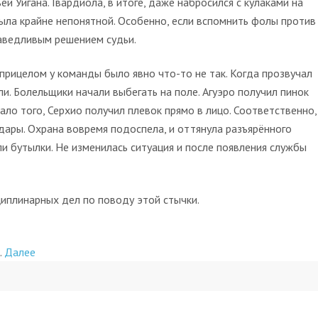
ёй Уигана. Гвардиола, в итоге, даже набросился с кулаками на
была крайне непонятной. Особенно, если вспомнить фолы против
аведливым решением судьи.
 прицелом у команды было явно что-то не так. Когда прозвучал
и. Болельщики начали выбегать на поле. Агуэро получил пинок
ало того, Серхио получил плевок прямо в лицо. Соответственно,
удары. Охрана вовремя подоспела, и оттянула разъярённого
ели бутылки. Не изменилась ситуация и после появления службы
циплинарных дел по поводу этой стычки.
.
Далее