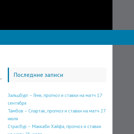
Последние записи
Зальцбург – Генк, прогноз и ставки на матч 17
сентября
Тамбов – Спартак, прогноз и ставки на матч 27
июля
Страсбур – Маккаби Хайфа, прогноз и ставки