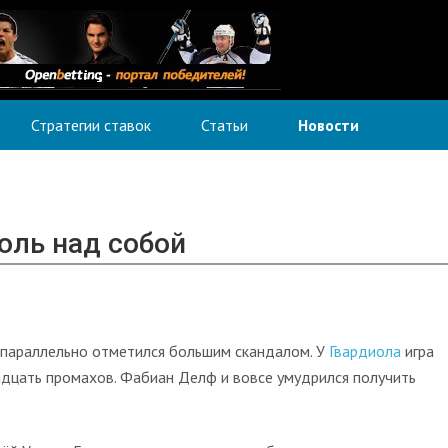
Стратегии ставок
Статьи
Новости
оль над собой
 параллельно отметился большим скандалом. У
Гвардиола
игра
адцать промахов. Фабиан Делф и вовсе умудрился получить