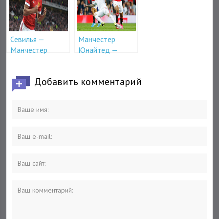
Севилья —
Манчестер
Манчестер
Юнайтед —
Юнайтед 21
Ливерпуль 10
февраля в 22-45
марта в 15-30
Добавить комментарий