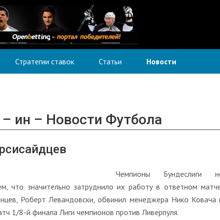
Стратегии ставок
Статьи
Новости
 – ин – Новости Футбола
ерсисайдцев
Чемпионы Бундеслиги н
ем, что значительно затруднило их работу в ответном матче
нцев, Роберт Левандовски, обвинил менеджера Нико Ковача 
тч 1/8-й финала Лиги чемпионов против Ливерпуля.