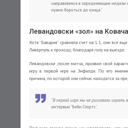
направляемся в определяющие недели с
нужно бороться до конца.”
Левандовски «зол» на Ковач
Хотя “Бавария” сравняла счет на 1:1, они все ещ
Ливерпуль к проходу, благодаря голу на выезде.
Левандовски ,после матча, проявил свой характ
игру в первой игре на Энфилде. По его мнени
причина, по которой они сейчас находятся за пр
“В первой игре мы не рисковали играть 
интервью “Бейн Спортс”.