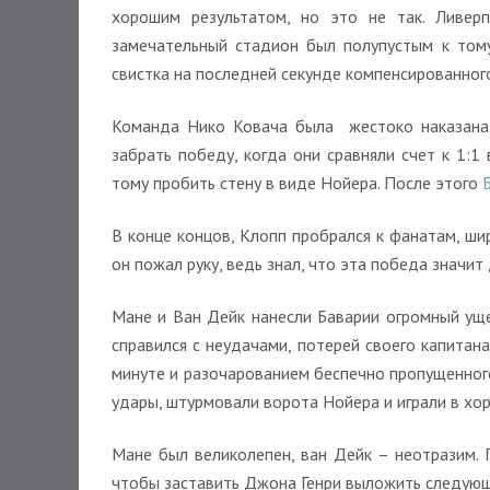
хорошим результатом, но это не так. Ливер
замечательный стадион был полупустым к тому
свистка на последней секунде компенсированног
Команда Нико Ковача была жестоко наказана:
забрать победу, когда они сравняли счет к 1:
тому пробить стену в виде Нойера. После этого
В конце концов, Клопп пробрался к фанатам, ши
он пожал руку, ведь знал, что эта победа значит
Мане и Ван Дейк нанесли Баварии огромный уще
справился с неудачами, потерей своего капита
минуте и разочарованием беспечно пропущенног
удары, штурмовали ворота Нойера и играли в хор
Мане был великолепен, ван Дейк – неотразим.
чтобы заставить Джона Генри выложить следующ