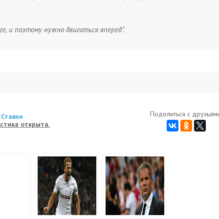
ге, и поэтому нужно двигаться вперед”.
Поделиться с друзьями
 Ставки
стика открыта.