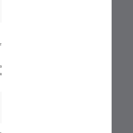
т
а
я