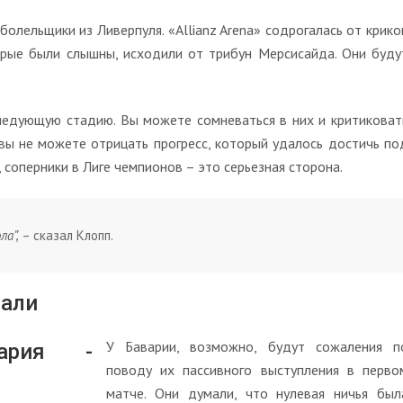
болельщики из Ливерпуля. «Allianz Arena» содрогалась от крико
торые были слышны, исходили от трибун Мерсисайда. Они буду
ледующую стадию. Вы можете сомневаться в них и критиковат
 вы не можете отрицать прогресс, который удалось достичь по
 соперники в Лиге чемпионов – это серьезная сторона.
ла”,
– сказал Клопп.
вали
У Баварии, возможно, будут сожаления п
поводу их пассивного выступления в перво
матче. Они думали, что нулевая ничья был