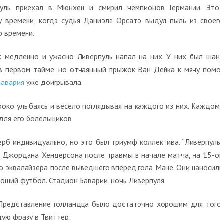
пуль приехал в Мюнхен и смирил чемпионов Германии. Это
 времени, когда судья Даниэле Орсато выдул пыль из своег
о времени.
 медленно и ужасно Ливерпуль напал на них. У них был шан
1 в первом тайме, но отчаянный прыжок Ван Дейка к мячу помо
Бавария
уже доигрывала.
роко улыбаясь и весело поглядывая на каждого из них. Каждом
 для его болельщиков
рб индивидуально, но это был триумф коллектива. “Ливерпуль
на Джордана Хендерсона после травмы в начале матча, на 15-о
о эквалайзера после выведшего вперед гола Мане. Они наносил
оший футбол. Стадион Баварии, ночь Ливерпуля.
 Представление голландца было достаточно хорошим для того
ую фразу в Твиттер: