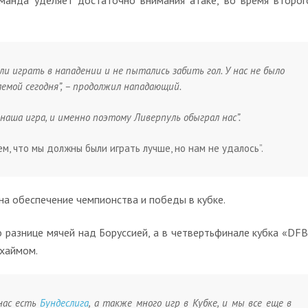
оманда уделяет достаточно внимания атаке, во время второг
ли играть в нападении и не пытались забить гол. У нас не было
емой сегодня”, – продолжил нападающий.
 наша игра, и именно поэтому Ливерпуль обыграл нас”.
аем, что мы должны были играть лучше, но нам не удалось”.
на обеспечение чемпионства и победы в кубке.
 разнице мячей над Боруссией, а в четвертьфинале кубка «DFB
нхаймом.
 нас есть
Бундеслига
, а также много игр в Кубке, и мы все еще в