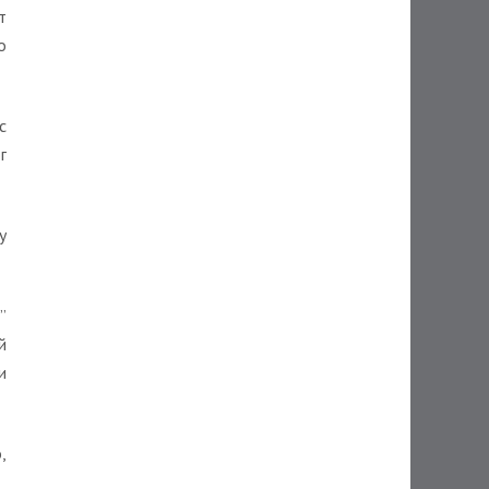
т
о
с
г
у
”
й
и
,