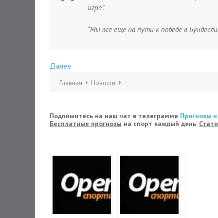
игре”.
“Мы все еще на пути к победе в Бундесли
Далее
Главная
Новости
Подпишитесь на наш чат в телеграмме
Прогнозы и
Бесплатные прогнозы
на спорт каждый день.
Стати