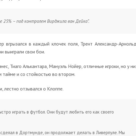
 25% – под контролем Вирджила ван Дейка”.
р вгрызался в каждый клочек поля, Трент Александр-Арнольд
ни выиграли свои бои.
ес, Тиаго Алькантара, Мануэль Нойер, отличные игроки, но у ни
м тайме и со стойкостью во втором.
и, лестно отзывался о Клоппе.
ыстро играть в футбол. Они будут любить его как своего
п сделал в Дортмунде, он продолжает делать в Ливерпуле. Мы