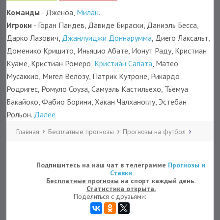
Команды
- Дженоа,
Милан
.
Игроки
- Горан Пандев, Давиде Бираски, Даниэль Бесса,
Дарко Лазович,
Джанлуиджи Доннарумма
, Диего Лаксальт,
Доменико Кришито, Иньяцио Абате, Ионут Раду, Кристиан
Куаме, Кристиан Ромеро,
Кристиан Сапата
, Матео
Мусаккио, Мигел Велозу, Патрик Кутроне, Рикардо
Родригес, Ромуло Соуза, Самуэль Кастильехо, Тьемуа
Бакайоко, Фабио Борини, Хакан Чалханоглу, Эстебан
Рольон.
Далее
Главная
Бесплатные прогнозы
Прогнозы на футбол
Подпишитесь на наш чат в телеграмме
Прогнозы и
Ставки
Бесплатные прогнозы
на спорт каждый день.
Статистика открыта.
Поделиться с друзьями: