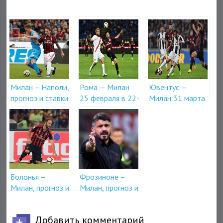
Милан – Наполи,
Рома — Милан
Ювентус —
прогноз и ставки
25 февраля в 22-
Милан 31 марта
на матч 26
45
в 21-45
января
Болонья –
Фрозиноне –
Милан, прогноз и
Милан, прогноз и
ставки на матч
ставки на матч
18 декабря
26 декабря
Добавить комментарий