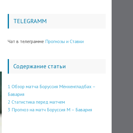
TELEGRAMM
Чат в телеграмме
Прогнозы и Ставки
Содержание статьи
1
Обзор матча Боруссия Мёнхенгладбах –
Бавария
2
Статистика перед матчем
3
Прогноз на матч Боруссия М – Бавария