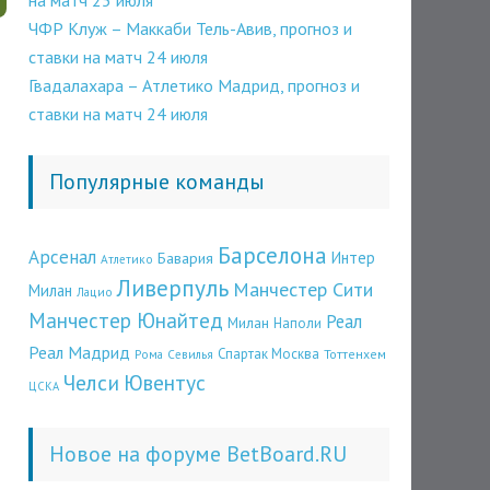
на матч 25 июля
ЧФР Клуж – Маккаби Тель-Авив, прогноз и
ставки на матч 24 июля
Гвадалахара – Атлетико Мадрид, прогноз и
ставки на матч 24 июля
Популярные команды
Барселона
Арсенал
Бавария
Интер
Атлетико
Ливерпуль
Манчестер Сити
Милан
Лацио
Манчестер Юнайтед
Реал
Милан
Наполи
Реал Мадрид
Спартак Москва
Рома
Севилья
Тоттенхем
Челси
Ювентус
ЦСКА
Новое на форуме BetBoard.RU