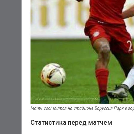
Матч состоится на стадионе Боруссия Парк в го
Статистика перед матчем