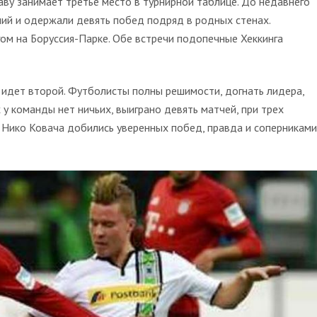
ву занимает третье место в турнирной таблице. До недавнего
ий и одержали девять побед подряд в родных стенах.
гом на Боруссия-Парке. Обе встречи подопечные Хеккинга
 идет второй. Футболисты полны решимости, догнать лидера,
х у команды нет ничьих, выиграно девять матчей, при трех
 Нико Ковача добились уверенных побед, правда и соперниками