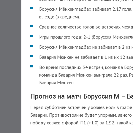
Боруссия Мёнхенгладбах забивает 2.17 гола, 
выезде (в среднем).
Среднее количество голов во встречах межд
Игры прошлого года: 2-1 (Боруссия Мёнхенгл
Боруссия Мёнхенгладбах не забивает в 2 из 
Бавария Мюнхен не забивает в 1 из их 12 вы
Во время последних 54 встреч, команда Борус
команда Бавария Мюнхен выиграла 22 раз. Р
Бавария Мюнхен
Прогноз на матч Боруссия М – Б
Перед субботней встречей у хозяев ноль в графе 
Баварии. Противостояние будет упорным, явного 
победу хозяев с форой. П1 (+1.0) за 1.92, такой 