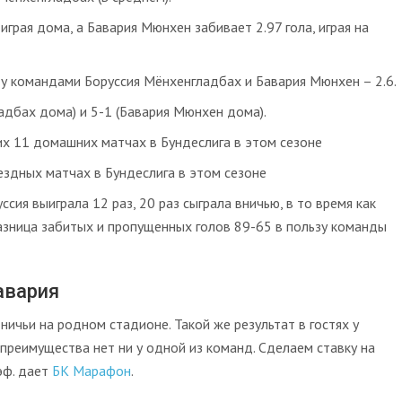
играя дома, а Бавария Мюнхен забивает 2.97 гола, играя на
у командами Боруссия Мёнхенгладбах и Бавария Мюнхен – 2.6.
адбах дома) и 5-1 (Бавария Мюнхен дома).
их 11 домашних матчах в Бундеслига в этом сезоне
ездных матчах в Бундеслига в этом сезоне
сия выиграла 12 раз, 20 раз сыграла вничью, в то время как
азница забитых и пропущенных голов 89-65 в пользу команды
авария
ничьи на родном стадионе. Такой же результат в гостях у
преимущества нет ни у одной из команд. Сделаем ставку на
кэф. дает
БК Марафон
.