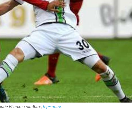
роде Мюнхенгладбах,
Германия
.