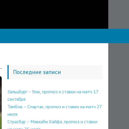
Последние записи
Зальцбург – Генк, прогноз и ставки на матч 17
сентября
Тамбов – Спартак, прогноз и ставки на матч 27
июля
Страсбур – Маккаби Хайфа, прогноз и ставки