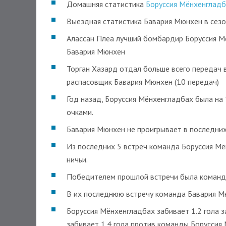
Домашняя статистика
Боруссия Мёнхенглад
Выездная статистика Бавария Мюнхен в сезо
Алассан Плеа лучший бомбардир Боруссия Мё
Бавария Мюнхен
Торган Хазард отдал больше всего передач 
распасовщик Бавария Мюнхен (10 передач)
Год назад, Боруссия Мёнхенгладбах была на 1
очками.
Бавария Мюнхен не проигрывает в последних 
Из последних 5 встреч команда Боруссия Мё
ничьи.
Победителем прошлой встречи была команд
В их последнюю встречу команда Бавария Мю
Боруссия Мёнхенгладбах забивает 1.2 гола 
забивает 1.4 гола против команды Боруссия 