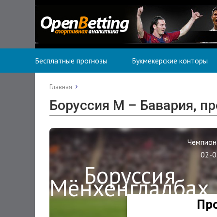
Бесплатные прогнозы
Букмекерские конторы
Главная
Боруссия М – Бавария, пр
Чемпиона
02-0
Боруссия
Мёнхенгладбах
Про