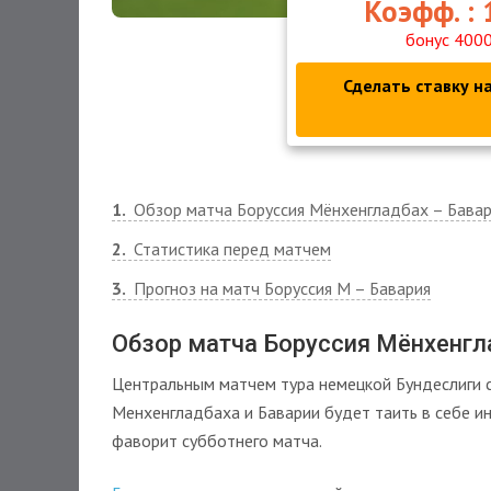
Коэфф. :
бонус 4000
Сделать ставку н
1
Обзор матча Боруссия Мёнхенгладбах – Бава
2
Статистика перед матчем
3
Прогноз на матч Боруссия М – Бавария
Обзор матча Боруссия Мёнхенгл
Центральным матчем тура немецкой Бундеслиги с
Менхенгладбаха и Баварии будет таить в себе ин
фаворит субботнего матча.