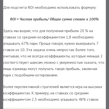
Для подсчета ROI необходимо использовать формулу:
ROI = Чистая прибыль/ Общая сумма ставок х 100%
Здесь мы видим, что для получения прибыли 20 % на
ставках со средним коэффициентом 1,8 необходимо
угадывать 67% пари. Проще говоря, нужно выигрывать 7
ставок из 10. Эта задача очень непростая. Более того,
учитывая, что не всегда коэффициенты, которые меньше 2
соответствуют шансам, можно с уверенностью сказать, что
лишь единицы могут получать такую прибыль, заключая
пари с подобными котировками.
Более перспективной стратегией является игра на высоких
коэффициентах. К примеру, на ставках со средним
коэффициентом 2,5 необходимо угадывать 48% ставок: