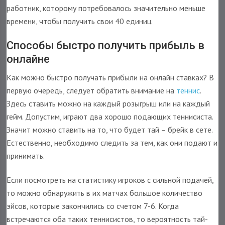
работник, которому потребовалось значительно меньше
времени, чтобы получить свои 40 единиц.
Способы быстро получить прибыль в
онлайне
Как можно быстро получать прибыли на онлайн ставках? В
первую очередь, следует обратить внимание на
теннис
.
Здесь ставить можно на каждый розыгрыш или на каждый
гейм. Допустим, играют два хорошо подающих теннисиста.
Значит можно ставить на то, что будет тай – брейк в сете.
Естественно, необходимо следить за тем, как они подают и
принимать.
Если посмотреть на статистику игроков с сильной подачей,
то можно обнаружить в их матчах большое количество
эйсов, которые закончились со счетом 7-6. Когда
встречаются оба таких теннисистов, то вероятность тай-