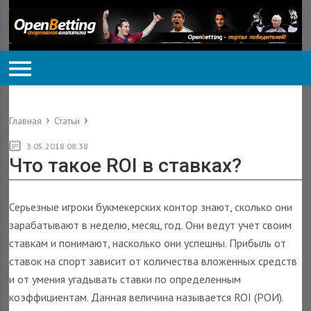
Главная
Статьи
3.05.2018 08:38
Что такое ROI в ставках?
Серьезные игроки букмекерских контор знают, сколько они
зарабатывают в неделю, месяц, год. Они ведут учет своим
ставкам и понимают, насколько они успешны. Прибыль от
ставок на спорт зависит от количества вложенных средств
и от умения угадывать ставки по определенным
коэффициентам. Данная величина называется ROI (РОИ).