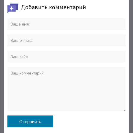
букмекерских
матчи?
Добавить комментарий
конторах