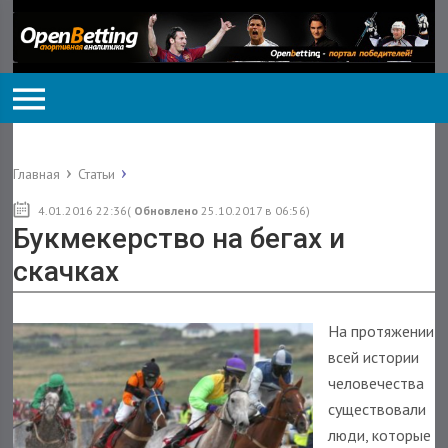
Главная
Статьи
4.01.2016 22:36(
Обновлено
25.10.2017 в 06:56)
Букмекерство на бегах и
скачках
На протяжении
всей истории
человечества
существовали
люди, которые