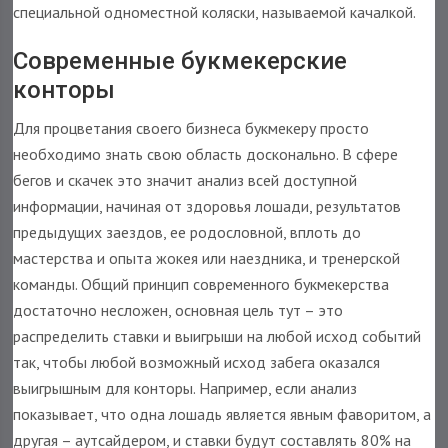
специальной одноместной коляски, называемой качалкой.
Современные букмекерские
конторы
Для процветания своего бизнеса букмекеру просто
необходимо знать свою область досконально. В сфере
бегов и скачек это значит анализ всей доступной
информации, начиная от здоровья лошади, результатов
предыдущих заездов, ее родословной, вплоть до
мастерства и опыта жокея или наездника, и тренерской
команды. Общий принцип современного букмекерства
достаточно несложен, основная цель тут – это
распределить ставки и выигрыши на любой исход событий
так, чтобы любой возможный исход забега оказался
выигрышным для конторы. Например, если анализ
показывает, что одна лошадь является явным фаворитом, а
другая – аутсайдером, и ставки будут составлять 80% на