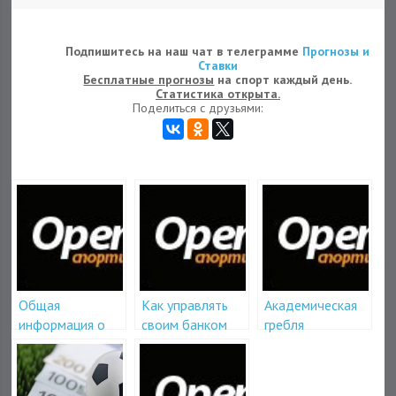
Подпишитесь на наш чат в телеграмме
Прогнозы и
Ставки
Бесплатные прогнозы
на спорт каждый день.
Статистика открыта.
Поделиться с друзьями:
Общая
Как управлять
Академическая
информация о
своим банком
гребля
ставках на спорт
и букмекерских
конторах