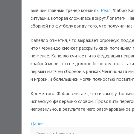
Бывший главный тренер команды
Реал
, Фабио Ка
ситуации, которая сложилась вокруг Лопетеги. Н
сборной по футболу ввиду того, что получил наз
Капелло отметил, что выражает огромную поддерж
что Фернандо сможет раскрыть свой потенциал гл
не менее, Капелло считает, что федерация непра
крайней мере, это не должно было делаться таки
первым матчем сборной в рамках Чемпионата ми
и игроки, и болельщики могли полностью посвят
Кроме того, Фабио считает, что и сам футбольны
испанскую федерацию словом. Проводить перегов
неправильно, в результате чего разочарованное
Далее
Главная
Новости