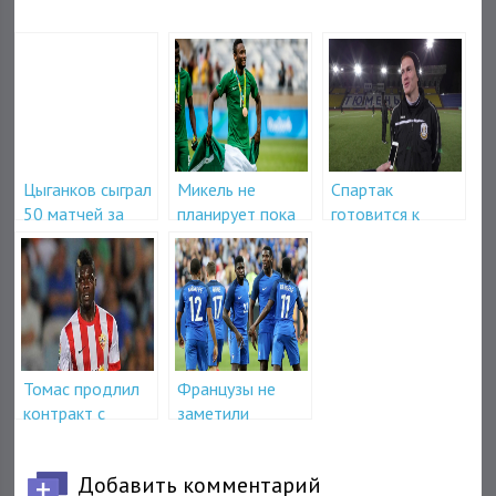
Цыганков сыграл
Микель не
Спартак
50 матчей за
планирует пока
готовится к
Динамо
что ехать в
покупке Шакуро
Эвертон
Томас продлил
Французы не
контракт с
заметили
Атлетико
расизма на
матче с Россией
Добавить комментарий