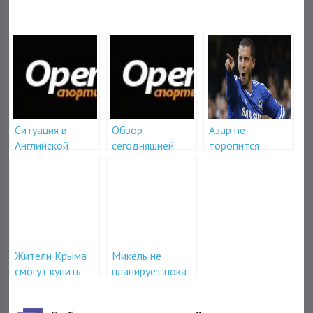
Ситуация в
Обзор
Азар не
Английской
сегодняшней
торопится
премьер лиге
Премьер Лиги
продлевать
чемпионата
контракт с Челси
Англии
Жители Крыма
Микель не
смогут купить
планирует пока
билеты на
что ехать в
ФИФА
Эвертон