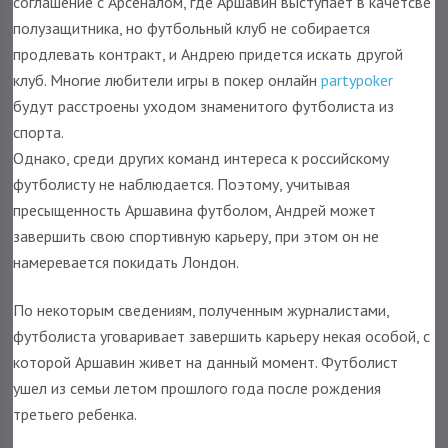
соглашение с Арсеналом, где Аршавин выступает в качетсве
полузащитника, но футбольный клуб не собирается
продлевать контракт, и Андрею придется искать другой
клуб. Многие любители игры в покер онлайн
partypoker
будут расстроены уходом знаменитого футболиста из
спорта.
Однако, среди других команд интереса к российскому
футболисту не наблюдается. Поэтому, учитывая
пресыщенность Аршавина футболом, Андрей может
завершить свою спортивную карьеру, при этом он не
намеревается покидать Лондон.
По некоторым сведениям, полученным журналистами,
футболиста уговаривает завершить карьеру некая особой, с
которой Аршавин живет на данный момент. Футболист
ушел из семьи летом прошлого года после рождения
третьего ребенка.