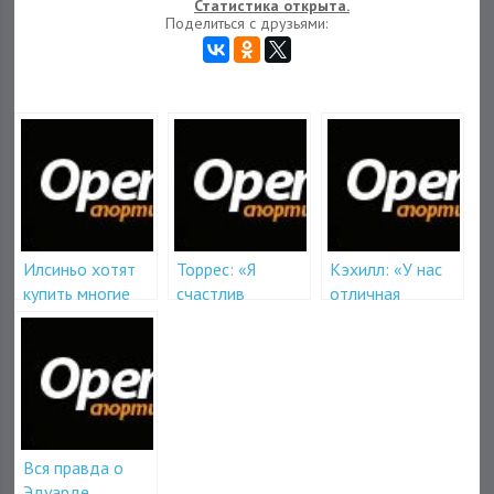
Статистика открыта.
Поделиться с друзьями:
Илсиньо хотят
Торрес: «Я
Кэхилл: «У нас
купить многие
счастлив
отличная
клубы – поведал
вернутся»
команда»
его агент в
своем интервью
Вся правда о
Эдуарде