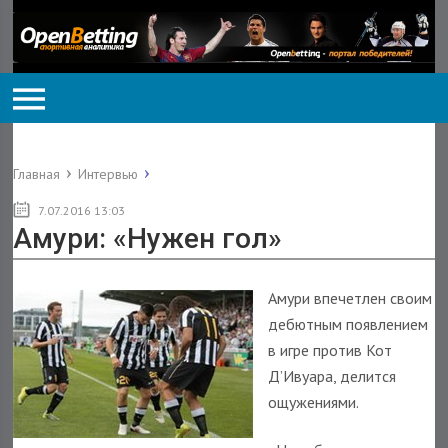
Главная
Интервью
7.07.2016 13:03
Амури: «Нужен гол»
Амури впечетлен своим
дебютным появлением
в игре против Кот
Д’Ивуара, делится
ощужениями.