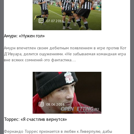
07.07.2016
Амури: «Нужен гол»
Амури впечетлен своим дебютным появлением в игре против Кот
Д’Ивуара, делится ощужениями. «Не забываемая командная игра
вне всяких сомнений-это фантастика....
08.06.2016
Торрес: «Я счастлив вернутся»
Фернандо Торрес признается в любви к Ливерпулю, дабы