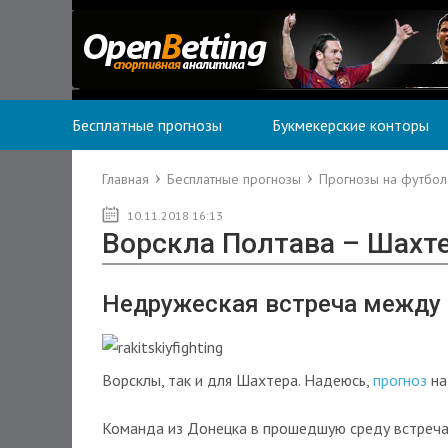
Бесплатные прогнозы
Букмекерские конторы
Главная
Бесплатные прогнозы
Прогнозы на футбол
10.11.2018 16:13
Ворскла Полтава – Шахте
Недружеская встреча между
Ворсклы, так и для Шахтера. Надеюсь,
прогноз
на
Команда из Донецка в прошедшую среду встречал