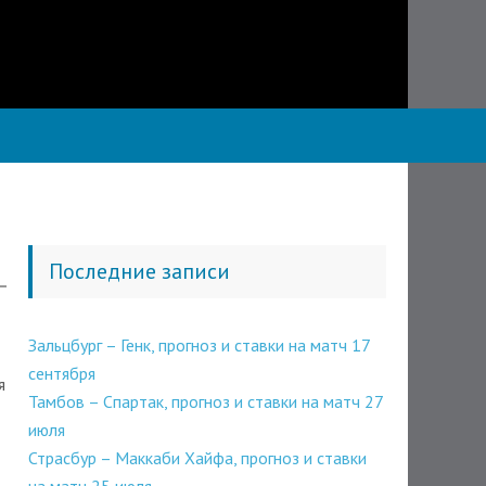
Последние записи
Зальцбург – Генк, прогноз и ставки на матч 17
сентября
я
Тамбов – Спартак, прогноз и ставки на матч 27
июля
Страсбур – Маккаби Хайфа, прогноз и ставки