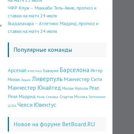
на матч 25 июля
ЧФР Клуж – Маккаби Тель-Авив, прогноз и
ставки на матч 24 июля
Гвадалахара – Атлетико Мадрид, прогноз и
и
ставки на матч 24 июля
Популярные команды
Барселона
Арсенал
Бавария
Интер
Атлетико
Ливерпуль
Манчестер Сити
Милан
Лацио
Манчестер Юнайтед
Реал
Милан
Наполи
Реал Мадрид
Спартак Москва
Рома
Севилья
Тоттенхем
Челси
Ювентус
ЦСКА
Новое на форуме BetBoard.RU