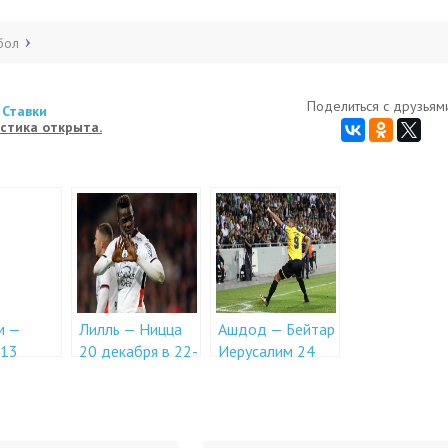
бол
Поделиться с друзьями
 Ставки
стика открыта.
м —
Лилль — Ницца
Ашдод — Бейтар
 13
20 декабря в 22-
Иерусалим 24
 в 23-00
50
декабря в 21-15