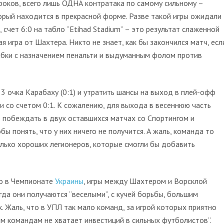
роков, всего лишь ОДНА контратака по самому сильному –
торый находится в прекрасной форме. Разве такой игры ожидали
 счет 6:0 на табло “Etihad Stadium” – это результат слаженной
 игра от Шахтера. Никто не знает, как бы закончился матч, есл
ибки с назначением пенальти и выдуманным фолом против
 3 очка Карабаху (0:1) и утратить шансы на выход в плей-офф
и со счетом 0:1. К сожалению, для выхода в весеннюю часть
 побеждать в двух оставшихся матчах со Спортингом и
бы понять, что у них ничего не получится. А жаль, команда то
олько хороших легионеров, которые смогли бы добавить
то в Чемпионате
Украины
, игры между Шахтером и Ворсклой
да они получаются “веселыми”, с кучей борьбы, большим
. Жаль, что в УПЛ так мало команд, за игрой которых приятно
им командам не хватает инвестиций в сильных футболистов”.