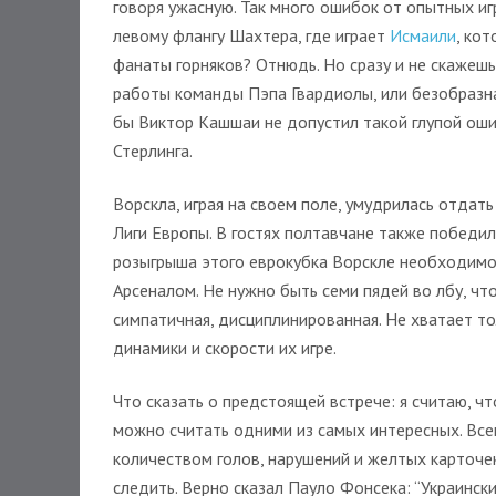
говоря ужасную. Так много ошибок от опытных иг
левому флангу Шахтера, где играет
Исмаили
, ко
фанаты горняков? Отнюдь. Но сразу и не скажешь,
работы команды Пэпа Гвардиолы, или безобразная
бы Виктор Кашшаи не допустил такой глупой ош
Стерлинга.
Ворскла, играя на своем поле, умудрилась отдать
Лиги Европы. В гостях полтавчане также победил
розыгрыша этого еврокубка Ворскле необходимо
Арсеналом. Не нужно быть семи пядей во лбу, что
симпатичная, дисциплинированная. Не хватает т
динамики и скорости их игре.
Что сказать о предстоящей встрече: я считаю, ч
можно считать одними из самых интересных. Всег
количеством голов, нарушений и желтых карточек
следить. Верно сказал Пауло Фонсека: “Украинск