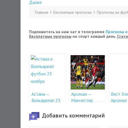
Далее
Главная
Бесплатные прогнозы
Прогнозы на фут
Подпишитесь на наш чат в телеграмме
Прогнозы и
Бесплатные прогнозы
на спорт каждый день.
Стати
Астана –
Арсенал —
Вест Хэ
Вильярреал 23
Манчестер
Арсенал
ноября в 19-00
Юнайтед 2
декабря
декабря в 20-30
Добавить комментарий