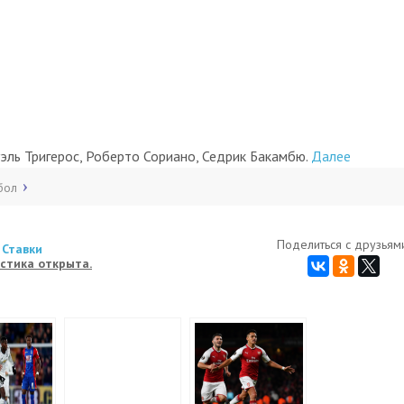
эль Тригерос, Роберто Сориано, Седрик Бакамбю.
Далее
бол
Поделиться с друзьями
 Ставки
стика открыта.