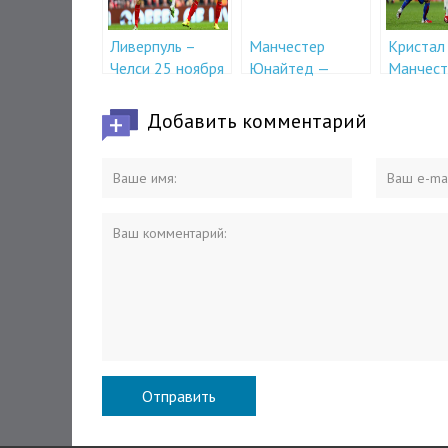
Ливерпуль –
Манчестер
Кристал
Челси 25 ноября
Юнайтед —
Манчест
в 20-30
ЦСКА 5 декабря
Юнайте
в 22-45
марта в
Добавить комментарий