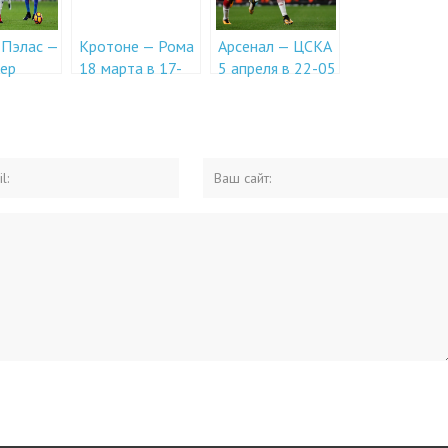
 Пэлас —
Кротоне — Рома
Арсенал — ЦСКА
ер
18 марта в 17-
5 апреля в 22-05
д 5
00
 23-00