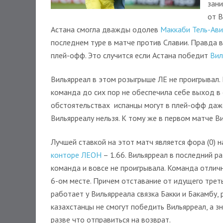
зани
от В
Астана смогла дважды одолев
Маккаби Тель-Ав
последнем туре в матче против Славии. Правда в
плей-офф. Это случится если Астана победит
Вил
Вильярреал в этом розыгрыше ЛЕ не проигрывал. 
команда до сих пор не обеспечила себе выход в
обстоятельствах испанцы могут в плей-офф даже
Вильярреалу нельзя. К тому же в первом матче В
Лучшей ставкой на этот матч является фора (0) 
конторе ЛЕОН
– 1.66. Вильярреал в последний ра
команда и вовсе не проигрывала. Команда отличн
6-ом месте. Причем отставание от идущего треть
работает у Вильярреала связка Бакки и Бакамбу, 
казахстанцы не смогут победить Вильярреал, а з
разве что отправиться на возврат.