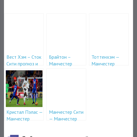
Вест Хэм – Сток
Брайтон –
Тоттенхэм —
Сити прогноз и
Манчестер
Манчестер
ставки на матч
Юнайтед,
Юнайтед 31
16 апреля
прогноз на матч
января в 23-00
4 мая
Кристал Пэлас —
Манчестер Сити
Манчестер
— Манчестер
Юнайтед 5
Юнайтед 7
марта в 23-00
апреля в 19-30