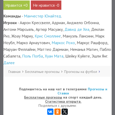
0
0
Команды
-
Манчестер Юнайтед
.
Игроки
- Аарон Крессвелл, Адриан, Анджело Огбонна,
Антони Марсьяль, Артюр Масуаку,
Давид де Хеа
, Деклан
Риз, Жоау Мариу,
Крис Смоллинг
, Мануэль Лансини, Марк
Ноубл, Марко Арнаутович,
Маркос Рохо
, Маркус Рашфорд,
Маруан Феллайни, Маттео Дармиан, Неманья Матич, Пабло
Сабалета,
Поль Погба
,
Хуан Мата
, Шейку Куйяте, Эшли Янг.
Далее
Главная
Бесплатные прогнозы
Прогнозы на футбол
Подпишитесь на наш чат в телеграмме
Прогнозы и
Ставки
Бесплатные прогнозы
на спорт каждый день.
Статистика открыта.
Поделиться с друзьями: