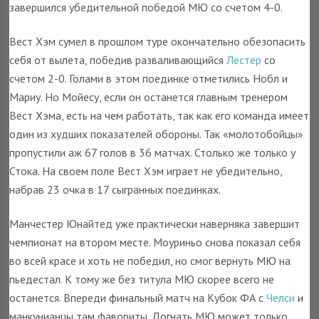
завершился убедительной победой МЮ со счетом 4-0.
Вест Хэм сумел в прошлом туре окончательно обезопасить
себя от вылета, победив разваливающийся
Лестер
со
счетом 2-0. Голами в этом поединке отметились Нобл и
Мариу. Но Мойесу, если он останется главным тренером
Вест Хэма, есть на чем работать, так как его команда имеет
один из худших показателей обороны. Так «молотобойцы»
пропустили аж 67 голов в 36 матчах. Столько же только у
Стока. На своем поле Вест Хэм играет не убедительно,
набрав 23 очка в 17 сыгранных поединках.
Манчестер Юнайтед уже практически наверняка завершит
чемпионат на втором месте. Моуриньо снова показал себя
во всей красе и хоть не победил, но смог вернуть МЮ на
пьедестал. К тому же без титула МЮ скорее всего не
останется. Впереди финальный матч на Кубок ФА с
Челси
и
манкунианцы там фавориты. Догнать МЮ может только