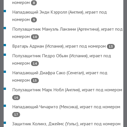
номером
8
Нападающий Энди Кэрролл (Англия), играет под
номером
9
Полузащитник Мануэль Ланзини (Аргентина), играет под
номером
10
Вратарь Адриан (Испания), играет под номером
13
Полузащитник Педро Обьян (Испания), играет под
номером
14
Нападающий Диафра Сако (Сенегал), играет под
номером
15
Полузащитник Марк Нобл (Англия), играет под номером
16
Нападающий Чичарито (Мексика), играет под номером
17
Защитник Колинз, Джеймс (Уэльс), играет под номером