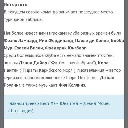
Интертото
.
В текущем сезоне команда занимает последнее место
турнирной таблицы.
Наиболее известными игроками клуба разных времен были
Фрэнк Лэмпард
,
Рио Фердинанд
,
Паоло ди Канио
,
Бобби
Мур
,
Славен Билич
,
Фредерик Юнгберг
.
Среди болельщиков клуба есть немало знаменитостей:
актеры
Дэнни Дайер
(“Футбольная фабрика”),
Кира
Найтл
и (“Пираты Карибского моря”), писательница – автор
серии книг о юном волшебнике Гарри Поттере –
Джоан
Роулинг
, а также музыкант
Фил Коллинз
.
Главный тренер Вест Хэм Юнайтед – Дэвид Мойес
(Шотландия)