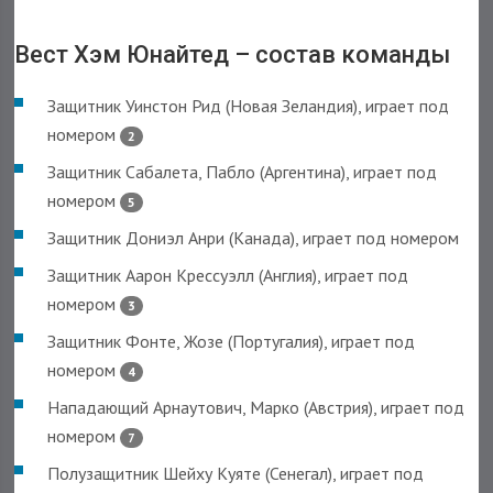
Вест Хэм Юнайтед – cостав команды
Защитник Уинстон Рид (Новая Зеландия), играет под
номером
2
Защитник Сабалета, Пабло (Аргентина), играет под
номером
5
Защитник Дониэл Анри (Канада), играет под номером
Защитник Аарон Крессуэлл (Англия), играет под
номером
3
Защитник Фонте, Жозе (Португалия), играет под
номером
4
Нападающий Арнаутович, Марко (Австрия), играет под
номером
7
Полузащитник Шейху Куяте (Сенегал), играет под