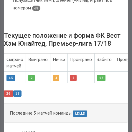
Полузащитник Кемп, Дэниэл (Англия), играет под
номером
68
Текущее положение и форма ФК Вест
Хэм Юнайтед, Премьер-лига 17/18
Сыграно
Выиграно
Ничьи
Проиграно
Забито
Пропу
матчей
13
2
4
7
12
26
18
Последние 5 матчей команды
LDLLD