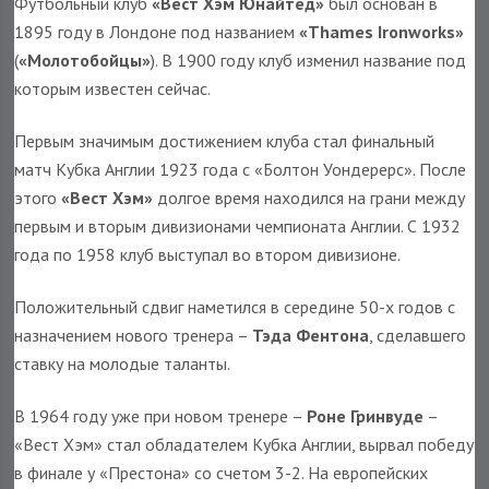
Футбольный клуб
«Вест Хэм Юнайтед»
был основан в
1895 году в Лондоне под названием
«Thames Ironworks»
(
«Молотобойцы»
). В 1900 году клуб изменил название под
которым известен сейчас.
Первым значимым достижением клуба стал финальный
матч Кубка Англии 1923 года с «Болтон Уондерерс». После
этого
«Вест Хэм»
долгое время находился на грани между
первым и вторым дивизионами чемпионата Англии. С 1932
года по 1958 клуб выступал во втором дивизионе.
Положительный сдвиг наметился в середине 50-х годов с
назначением нового тренера –
Тэда Фентона
, сделавшего
ставку на молодые таланты.
В 1964 году уже при новом тренере –
Роне Гринвуде
–
«Вест Хэм» стал обладателем Кубка Англии, вырвал победу
в финале у «Престона» со счетом 3-2. На европейских