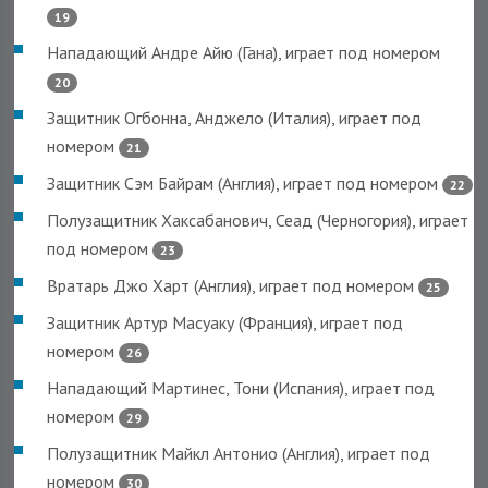
19
Нападающий Андре Айю (Гана), играет под номером
20
Защитник Огбонна, Анджело (Италия), играет под
номером
21
Защитник Сэм Байрам (Англия), играет под номером
22
Полузащитник Хаксабанович, Сеад (Черногория), играет
под номером
23
Вратарь Джо Харт (Англия), играет под номером
25
Защитник Артур Масуаку (Франция), играет под
номером
26
Нападающий Мартинес, Тони (Испания), играет под
номером
29
Полузащитник Майкл Антонио (Англия), играет под
номером
30