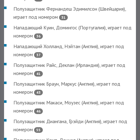
Полузащитник Фернандеш Эдимилсон (Швейцария),
играет под номером
31
Нападающий Куин, Домингос (Португалия), играет под
номером
36
Нападающий Холланд, Нэйтан (Англия), играет под
номером
37
Полузащитник Райс, Деклан (Ирландия), играет под
номером
41
Полузащитник Браун, Маркус (Англия), играет под
номером
43
Полузащитник Макаси, Моузес (Англия), играет под
номером
46
Полузащитник Диангана, Грэйди (Англия), играет под
номером
55