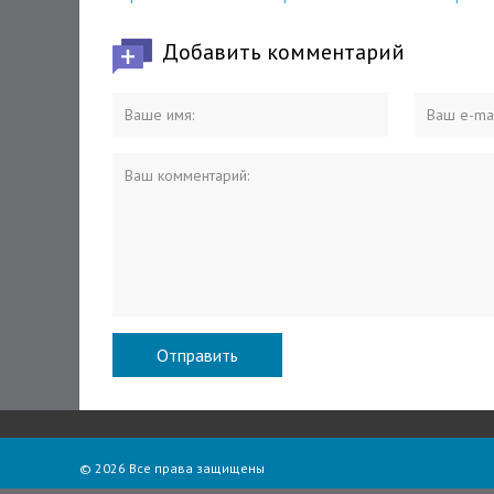
8 августа
11 августа
и ставки
18 авгус
Добавить комментарий
© 2026 Все права защищены