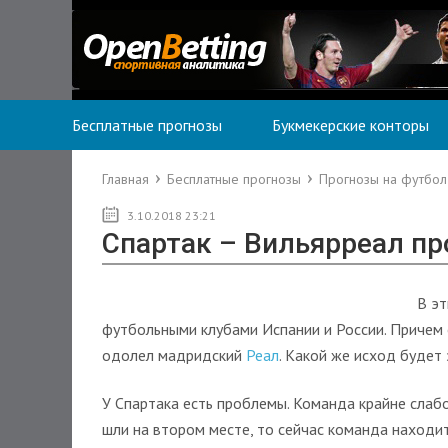
Бесплатные прогнозы
Букмекерские конторы
Главная
Бесплатные прогнозы
Прогнозы на футбол
3.10.2018 23:21
Спартак – Вильярреал про
В э
футбольными клубами Испании и России. Причем 
одолел мадридский
Реал
. Какой же исход будет
У Спартака есть проблемы. Команда крайне слаб
шли на втором месте, то сейчас команда находит