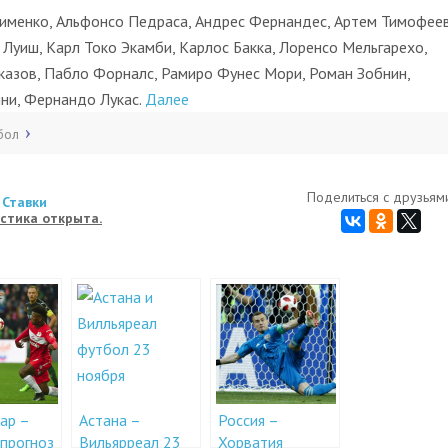
именко, Альфонсо Педраса, Андрес Фернандес, Артем Тимофеев
е Луиш, Карл Токо Экамби, Карлос Бакка, Лоренсо Мельгарехо,
сказов, Пабло Форналс, Рамиро Фунес Мори, Роман Зобнин,
нни, Фернандо Лукас.
Далее
бол
Поделиться с друзьями
 Ставки
стика открыта.
ар –
Астана –
Россия –
 прогноз
Вильярреал 23
Хорватия