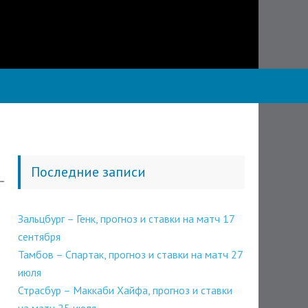
Последние записи
Зальцбург – Генк, прогноз и ставки на матч 17
сентября
Тамбов – Спартак, прогноз и ставки на матч 27
июля
Страсбур – Маккаби Хайфа, прогноз и ставки