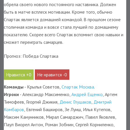
обрела своего нового постоянного наставника. Должен
быть в матче всплеск мотивации. Кроме того, обычно
Спартак является домашней командой. В прошлом сезоне
столичная команда и вовсе стала лучшей по домашнему
показателю. Скорее всего Спартак вспомнит свою навыки и
сможет переиграть самарцев.
Прогноз: Победа Спартака
0
0
Команды
- Крылья Советов,
Спартак Москва
.
Игроки
- Александр Максименко,
Андрей Ещенко
, Артем
Тимофеев, Георгий Джикия,
Денис Глушаков
,
Дмитрий
Комбаров
, Евгений Башкиров, Зе Луиш, Илья Кутепов,
Максим Канунников, Мирал Самарджич, Павел Яковлев,
Паул Виорел Антон, Роман Зобнин, Сергей Корниленко,