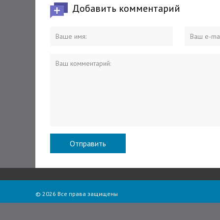
Добавить комментарий
© 2026 Все права защищены