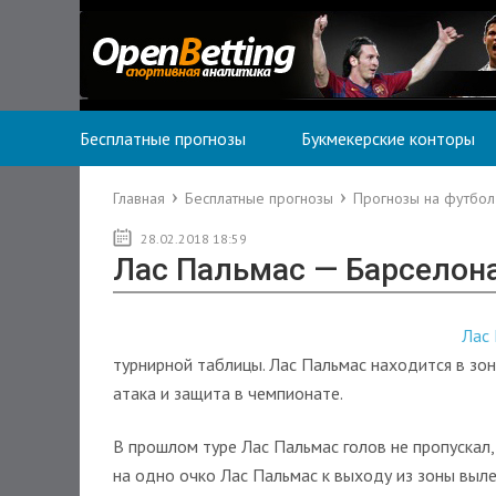
Бесплатные прогнозы
Букмекерские конторы
Главная
Бесплатные прогнозы
Прогнозы на футбол
28.02.2018 18:59
Лас Пальмас — Барселона
Лас
турнирной таблицы. Лас Пальмас находится в зон
атака и защита в чемпионате.
В прошлом туре Лас Пальмас голов не пропускал, 
на одно очко Лас Пальмас к выходу из зоны выле