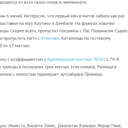
процента от всех своих голов в чемпионате.
ы 6 мячей. Интересно, что первый мяч в матче забила как раз
выставил на игру Коутино и Дембеле. На флангах новички
анды. Скорее всего, пропустит поединок с Лас Пальмасом Суарес
 и пропустить матч с
Атлетико
. Каталонцы по гостевому
0 из 13 матчах.
елону с коэффициентом
в букмекерской конторе ЛЕОН
1.74. В
ла трижды в последних трех матчах этих команд. Разница в
елона с легкостью переиграет аутсайдера Примеры.
дрес Иниеста, Висенте Гомес, Джонатан Кальери, Жерар Пике,