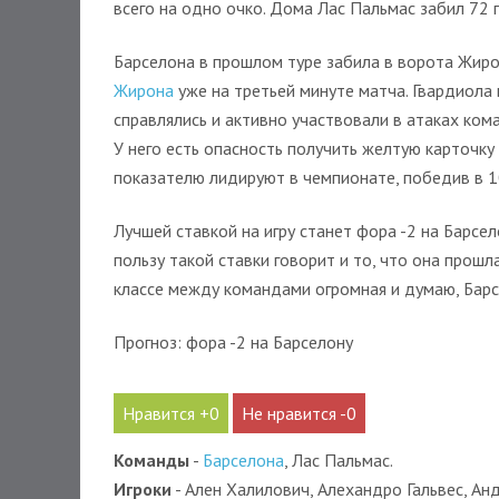
всего на одно очко. Дома Лас Пальмас забил 72 
Барселона в прошлом туре забила в ворота Жирон
Жирона
уже на третьей минуте матча. Гвардиола 
справлялись и активно участвовали в атаках ком
У него есть опасность получить желтую карточку
показателю лидируют в чемпионате, победив в 1
Лучшей ставкой на игру станет фора -2 на Барс
пользу такой ставки говорит и то, что она прош
классе между командами огромная и думаю, Барс
Прогноз: фора -2 на Барселону
0
0
Команды
-
Барселона
, Лас Пальмас.
Игроки
- Ален Халилович, Алехандро Гальвес, Ан