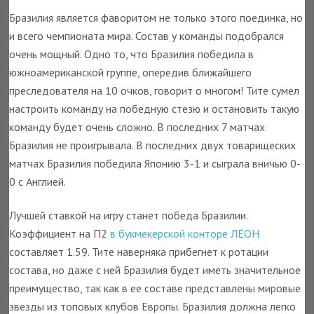
Бразилия является фаворитом не только этого поединка, но
и всего чемпионата мира. Состав у команды подобрался
очень мощный. Одно то, что Бразилия победила в
южноамериканской группе, опередив ближайшего
преследователя на 10 очков, говорит о многом! Тите сумел
настроить команду на победную стезю и остановить такую
команду будет очень сложно. В последних 7 матчах
Бразилия не проигрывала. В последних двух товарищеских
матчах Бразилия победила Японию 3-1 и сыграла вничью 0-
0 с Англией.
Лучшей ставкой на игру станет победа Бразилии.
Коэффициент на П2
в букмекерской конторе ЛЕОН
составляет 1.59. Тите наверняка прибегнет к ротации
состава, но даже с ней Бразилия будет иметь значительное
преимущество, так как в ее составе представлены мировые
звезды из топовых клубов Европы. Бразилия должна легко