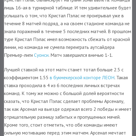
лишь 16-ая в турнирной таблице. И тем удивительнее будет
услышать о том, что Кристал Пэлас не проигрывал уже в
течение 8 матчей подряд, а на своем стадионе команда не
знала поражений в течение 5 последних матчей. В прошлом
туре Кристал Пэлас имел возможность сбежать от красной
линии, но команда не сумела переиграть аутсайдера
Премьер-лиги
Суонси
. Матч завершился вничью 1-1.
Лучшей ставкой на этот матч станет тотал больше 2.5 с
коэффициентом 1.55
в букмекерской конторе ЛЕОН
. Такая
ставка проходила в 4 из 6 последних личных встречах
команд. К тому же можно с большой долей вероятности
сказать, что Кристал Пэлас сделает проблемы Арсеналу,
так как Арсенал на выезде одержал всего 2 победы и имеет
отрицательную разницу забитых и пропущенных мячей.
Кроме того, стоит отметить, что обе команды имеют
сильную мотивацию перед этим матчем. Арсенал мечтает