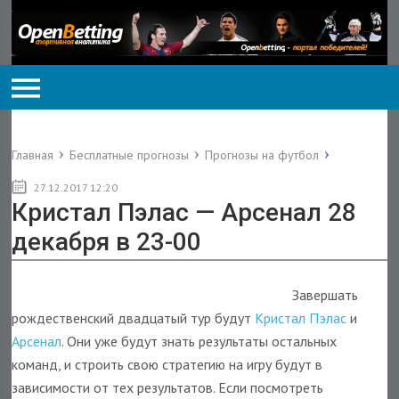
Главная
Бесплатные прогнозы
Прогнозы на футбол
27.12.2017 12:20
Кристал Пэлас — Арсенал 28
декабря в 23-00
Завершать
рождественский двадцатый тур будут
Кристал Пэлас
и
Арсенал
. Они уже будут знать результаты остальных
команд, и строить свою стратегию на игру будут в
зависимости от тех результатов. Если посмотреть