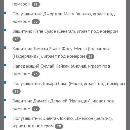
номером
21
Полузащитник Джордон Матч (Англия), играет под
номером
22
Защитник Папе Суаре (Сенегал), играет под номером
23
Защитник Тимоти Эванс Фосу-Менса (Голландия
(Нидерланды)), играет под номером
24
Нападающий Суллай Кайкай (Англия), играет под
номером
25
Полузащитник Бакари Сако (Мали), играет под номером
26
Защитник Дамиэн Деланей (Ирландия), играет под
номером
27
Полузащитник Эйенга-Локило, Джейсон (Бельгия),
играет под номером
28