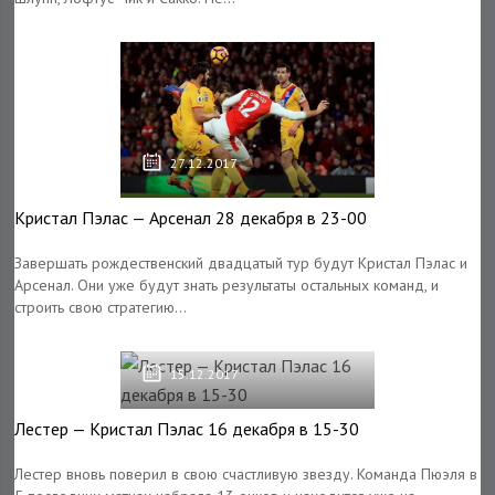
27.12.2017
Кристал Пэлас — Арсенал 28 декабря в 23-00
Завершать рождественский двадцатый тур будут Кристал Пэлас и
Арсенал. Они уже будут знать результаты остальных команд, и
строить свою стратегию...
15.12.2017
Лестер — Кристал Пэлас 16 декабря в 15-30
Лестер вновь поверил в свою счастливую звезду. Команда Пюэля в