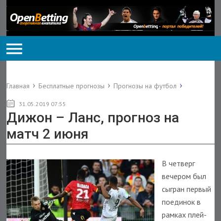
Главная
Бесплатные прогнозы
Прогнозы на футбол
31.05.2019 07:55
Дижон – Ланс, прогноз на
матч 2 июня
В четверг
вечером был
сыгран первый
поединок в
рамках плей-