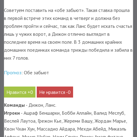
Советуем поставить на «обе забьют». Такая ставка прошла
в первой встрече этих команд в четверг и должна без
проблем пройти и сейчас, так как Ланс будет искать счастья
лишь у чужих ворот, а Дижон отлично выглядит в
последнее время на своем поле. В 3 домашних крайних
домашних поединках команда трижды победила и забила в
них 7 голов.
Прогноз
: Обе забьют
0
0
Команды
- Дижон, Ланс.
Игроки
- Ашраф Беншарки, Бобби Аллайн, Валид Меслуб,
Веслей Лаутоа, Грежон Кье, Жереми Вашу, Жордан Марье,
Квон Чхан Хун, Массадио Айдара, Мехди Абейд, Микаэль
Алфонс, Мунир Шуйар, Наим Слити, Ромен Амальфитано,