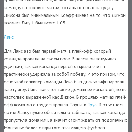
команду в стыковые матчи, хотя шанс попасть туда у
Дижона был минимальным. Коэффициент на то, что Дижон
покинет Лигу 1 был всего 1.05.
Ланс
Для Ланс это был первый матч в плей-офф который
команда провела на своем поле. В целом он получился
удачным, так как команда первой открыла счет и
практически удержала за собой победу. И это притом, что
основной голкипер команды Лека был дисквалифицирован
на эту игру. Ланс является также домашней командой, но не
настолько выраженной как Дижон. В прошлых матчах плей-
офф команда с трудом прошла Париж и
Труа
. В ответном
матче Лансу нужно обязательно забивать, так как команда
пропустила дома мяч, а значит стоит ждать от подопечных
Монтанье более открытого атакующего футбола.