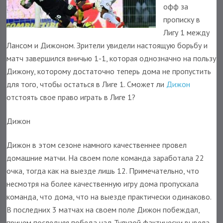
офф за
прописку в
Лигу 1 между
Лансом и Дижоном. Зрители увидели настоящую борьбу и
матч завершился вничью 1-1, которая однозначно на пользу
Дижону, которому достаточно теперь дома не пропустить
для того, чтобы остаться в Лиге 1. Сможет ли
Дижон
отстоять свое право играть в Лиге 1?
Дижон
Дижон в этом сезоне намного качественнее провел
домашние матчи. На своем поле команда заработала 22
очка, тогда как на выезде лишь 12. Примечательно, что
несмотря на более качественную игру дома пропускала
команда, что дома, что на выезде практически одинаково.
В последних 3 матчах на своем поле Дижон побеждал,
причем последняя победа над Тулузой фактически вывела