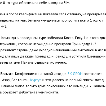
е 8-го тура обеспечила себе выход на ЧМ.
гия и после квалификации показала себя отлично, не проигрывая
ищеских матчах Бельгия умудрилась пропустить всего 1 гол от
 4-1.
 Команда в последнем туре победила Коста-Рику. Но этого для
мериканцы, которые неожиданно проиграли Тринидаду 1-2.
президент страны даже учредил национальный выходной в чест
ждала лишь дважды Тринидад и Гренаду, и уступила Швейцарии
 результатами Панаме однозначно нечего.
 Бельгию. Коэффициент на такой исход в
БК ЛЕОН
составляет
, Азар, Вертонген,
Куртуа
и это далеко не полный список звезд
й Панамы знают только ярые поклонники это команды. У Панамы
уда обыграет дебютанта чемпионата.