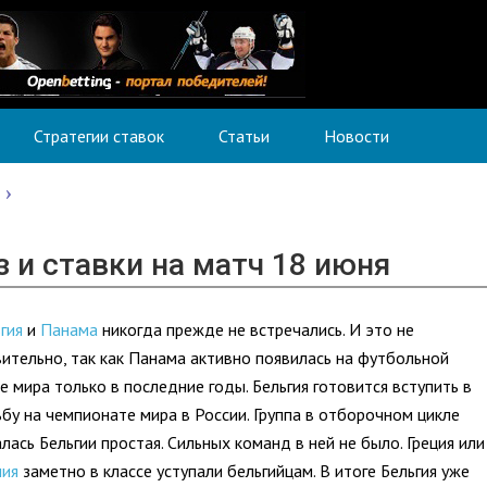
Стратегии ставок
Статьи
Новости
 и ставки на матч 18 июня
гия
и
Панама
никогда прежде не встречались. И это не
ительно, так как Панама активно появилась на футбольной
е мира только в последние годы. Бельгия готовится вступить в
бу на чемпионате мира в России. Группа в отборочном цикле
лась Бельгии простая. Сильных команд в ней не было. Греция или
ния
заметно в классе уступали бельгийцам. В итоге Бельгия уже