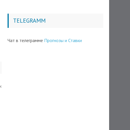
TELEGRAMM
Чат в телеграмме
Прогнозы и Ставки
: