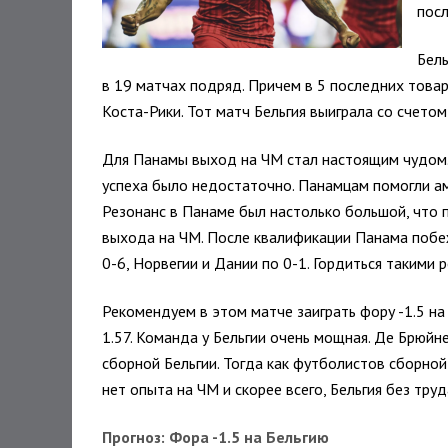
посл
Бель
в 19 матчах подряд. Причем в 5 последних товар
Коста-Рики. Тот матч Бельгия выиграла со счетом
Для Панамы выход на ЧМ стал настоящим чудом.
успеха было недостаточно. Панамцам помогли а
Резонанс в Панаме был настолько большой, что 
выхода на ЧМ. После квалификации Панама побе
0-6, Норвегии и Дании по 0-1. Гордиться такими
Рекомендуем в этом матче заиграть фору -1.5 на
1.57. Команда у Бельгии очень мощная. Де Брюйне
сборной Бельгии. Тогда как футболистов сборно
нет опыта на ЧМ и скорее всего, Бельгия без тр
Прогноз: Фора -1.5 на Бельгию