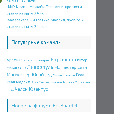
на матч 25 июля
ЧФР Клуж – Маккаби Тель-Авив, прогноз и
ставки на матч 24 июля
Гвадалахара – Атлетико Мадрид, прогноз и
ставки на матч 24 июля
Популярные команды
Барселона
Арсенал
Бавария
Интер
Атлетико
Ливерпуль
Манчестер Сити
Милан
Лацио
Манчестер Юнайтед
Реал
Милан
Наполи
Реал Мадрид
Спартак Москва
Рома
Севилья
Тоттенхем
Челси
Ювентус
ЦСКА
Новое на форуме BetBoard.RU