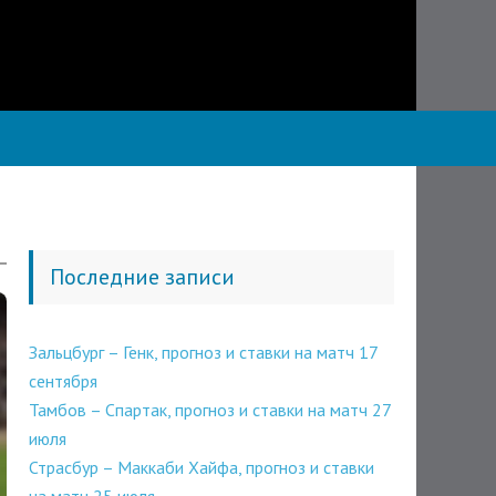
Последние записи
Зальцбург – Генк, прогноз и ставки на матч 17
сентября
Тамбов – Спартак, прогноз и ставки на матч 27
июля
Страсбур – Маккаби Хайфа, прогноз и ставки