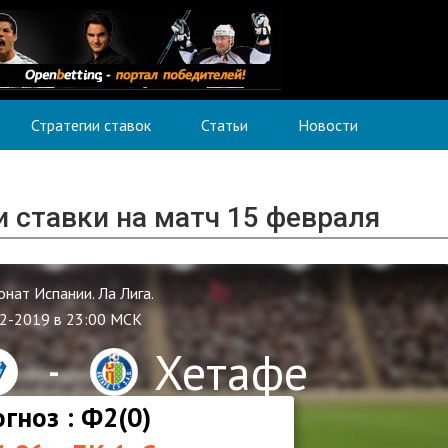
Стратегии ставок
Статьи
Новости
и ставки на матч 15 февраля
нат Испании. Ла Лига.
2-2019 в 23:00 МСК
Хетафе
-
гноз : Ф2(0)