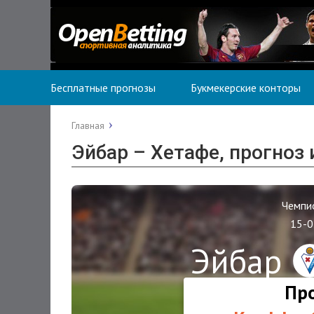
Бесплатные прогнозы
Букмекерские конторы
Главная
Эйбар – Хетафе, прогноз 
Чемпио
15-0
Эйбар
Про