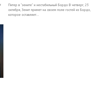
т
Питер в “зените” и нестабильный Бордо В четверг, 23
октября, Зенит примет на своем поле гостей из Бордо,
которое оставляет...