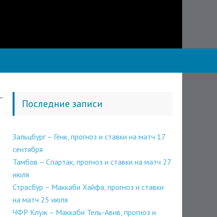
Последние записи
Зальцбург – Генк, прогноз и ставки на матч 17
сентября
Тамбов – Спартак, прогноз и ставки на матч 27
июля
Страсбур – Маккаби Хайфа, прогноз и ставки
на матч 25 июля
ЧФР Клуж – Маккаби Тель-Авив, прогноз и