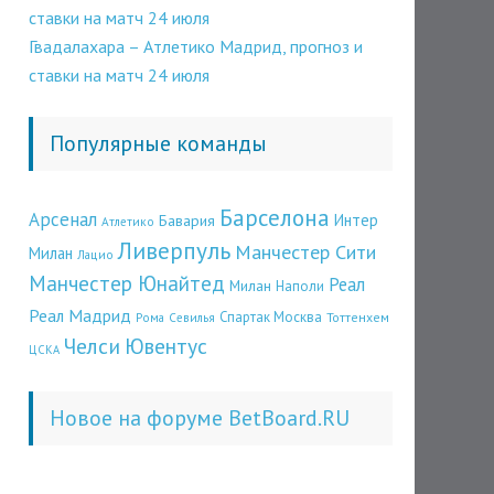
ставки на матч 24 июля
Гвадалахара – Атлетико Мадрид, прогноз и
ставки на матч 24 июля
Популярные команды
Барселона
Арсенал
Бавария
Интер
Атлетико
Ливерпуль
Манчестер Сити
Милан
Лацио
Манчестер Юнайтед
Реал
Милан
Наполи
Реал Мадрид
Спартак Москва
Рома
Севилья
Тоттенхем
Челси
Ювентус
ЦСКА
Новое на форуме BetBoard.RU