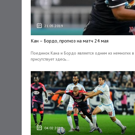
21.05.2019
Кан – Бордо, прогноз на матч 24 мая
Поединок Кана и Бордо является одним из немногих в п
присутствует здесь...
04.02.2019