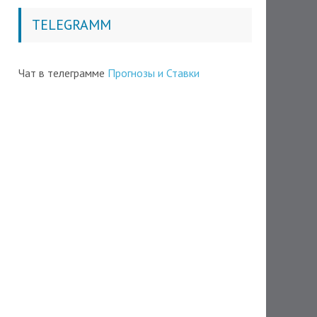
TELEGRAMM
Чат в телеграмме
Прогнозы и Ставки