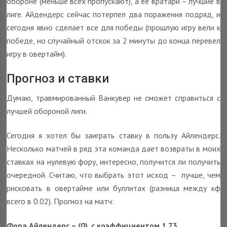
обороне (меньше всех пропускают), а ее вратари – лучшие в
лиге. Айдендерс сейчас потерпел два поражения подряд, и
сегодня явно сделает все для победы (прошлую игру вели к
победе, но случайный отскок за 2 минуты до конца перевел
игру в овертайм).
Прогноз и ставки
Думаю, травмированный Ванкувер не сможет справиться с
лучшей обороной лиги.
Сегодня я хотел бы заиграть ставку в пользу Айлендерс.
Несколько матчей в ряд эта команда дает возвраты в моих
ставках на нулевую фору, интересно, получится ли получить
очередной. Считаю, что выбрать этот исход – лучше, чем
рисковать в овертайме или буллитах (разница между кф
всего в 0.02). Прогноз на матч:
Фора Айлендерс – (0), с коэффициентом 1,73.