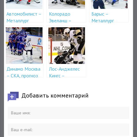
Автомобилист –
Колорадо
Барыс –
Металлург
Эвеланш –
Металлург
Магнитогорск
Питтсбург
Магнитогорск,
Пингвинз,
прогноз на матч
прогноз на матч
КХЛ
НХЛ
Динамо Москва
Лос-Анджелес
– СКА, прогноз
Кингс –
на матч КХЛ
Питтсбург
Пингвинз,
Добавить комментарий
прогноз на матч
НХЛ