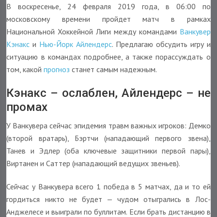
В воскресенье, 24 февраля 2019 года, в 06:00 по
московскому времени пройдет матч в рамках
Национальной Хоккейной Лиги между командами
Ванкувер
Кэнакс
и
Нью-Йорк Айлендерс
. Предлагаю обсудить игру и
ситуацию в командах подробнее, а также порассуждать о
том, какой
прогноз
станет самым надежным.
Кэнакс – ослаблен, Айлендерс – не
промах
У Ванкувера сейчас эпидемия травм важных игроков: Демко
(второй вратарь), Бэртчи (нападающий первого звена),
Танев и Эдлер (оба ключевые защитники первой пары),
Виртанен и Саттер (нападающий ведущих звеньев).
Сейчас у Ванкувера всего 1 победа в 5 матчах, да и то ей
гордиться никто не будет — чудом отыгрались в Лос-
Анджелесе и выиграли по буллитам. Если брать дистанцию в