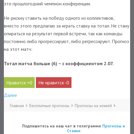
это прошлогодний чемпион конференции.
Не рискну ставить на победу одного из коллективов,
вместо этого предлагаю за играть ставку на тотал. Не стану
опираться на результат первой встречи, так как команды
постоянно либо прогрессируют, либо регрессируют. Прогноз
на этот матч:
Тотал матча больше (6) – с коэффициентом 2.07.
0
0
Далее
Главная
Бесплатные прогнозы
Прогнозы на хоккей
Подпишитесь на наш чат в телеграмме
Прогнозы и
Ставки