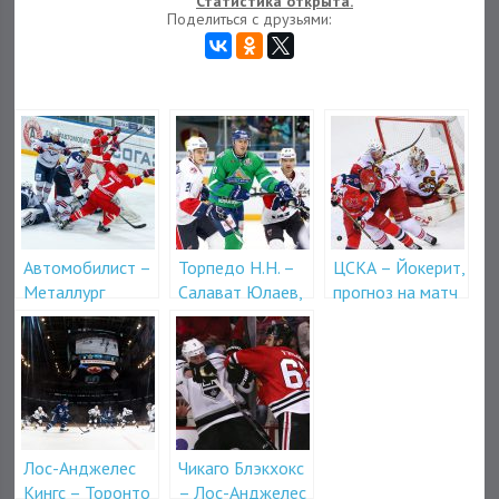
Статистика открыта.
Поделиться с друзьями:
Автомобилист –
Торпедо Н.Н. –
ЦСКА – Йокерит,
Металлург
Салават Юлаев,
прогноз на матч
Магнитогорск
прогноз на матч
КХЛ
КХЛ
Лос-Анджелес
Чикаго Блэкхокс
Кингс – Торонто
– Лос-Анджелес