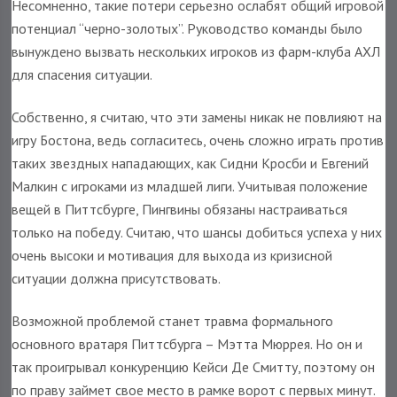
Несомненно, такие потери серьезно ослабят общий игровой
потенциал “черно-золотых”. Руководство команды было
вынуждено вызвать нескольких игроков из фарм-клуба АХЛ
для спасения ситуации.
Собственно, я считаю, что эти замены никак не повлияют на
игру Бостона, ведь согласитесь, очень сложно играть против
таких звездных нападающих, как Сидни Кросби и Евгений
Малкин с игроками из младшей лиги. Учитывая положение
вещей в Питтсбурге, Пингвины обязаны настраиваться
только на победу. Считаю, что шансы добиться успеха у них
очень высоки и мотивация для выхода из кризисной
ситуации должна присутствовать.
Возможной проблемой станет травма формального
основного вратаря Питтсбурга – Мэтта Мюррея. Но он и
так проигрывал конкуренцию Кейси Де Смитту, поэтому он
по праву займет свое место в рамке ворот с первых минут.