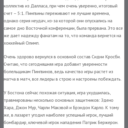
коллектив из Далласа, при чем очень уверенно, итоговый
счет – 5:1. Пингвины переживают не лучшие времена,
однако серия неудач, из-за которой они опускались на
самое дно Восточной конференции, была прервана. Это все
же дает надежду фанатам на то, что команда вернется на
хоккейный Олимп.
Очень здорово вернулся в основной состав Сидни Кросби.
Считаю, что сегодняшняя игра добавит уверенности
болельщикам Пингвинов, ведь качество игры растет из
матча в матч, все лидеры в строю и настроены побеждать.
У Бостона сейчас похожая ситуация, игра ухудшилась,
травмированы несколько основных защитников: Здено
Хара, Джон Мур, Чарли Макэвой и Брэндон Карло. К тому
же, в лазарет угодил наиболее успешный игрок, лучший
бомбардир, ключевой игрок нападения Патрик Бержерон.