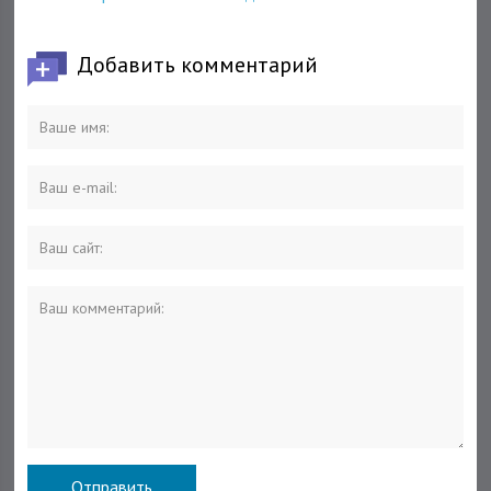
Марпл Лифс,
Кингс, прогноз на
прогноз на матч
матч НХЛ
Добавить комментарий
НХЛ