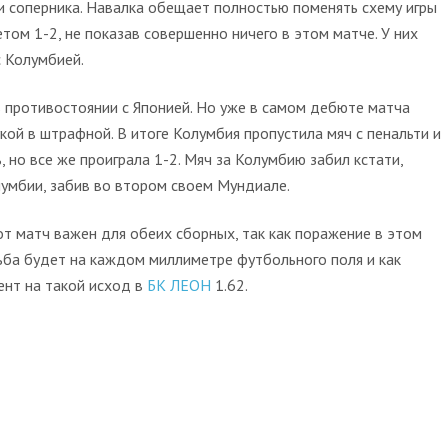
и соперника. Навалка обещает полностью поменять схему игры
етом 1-2, не показав совершенно ничего в этом матче. У них
 Колумбией.
 противостоянии с Японией. Но уже в самом дебюте матча
кой в штрафной. В итоге Колумбия пропустила мяч с пенальти и
, но все же проиграла 1-2. Мяч за Колумбию забил кстати,
лумбии, забив во втором своем Мундиале.
от матч важен для обеих сборных, так как поражение в этом
ьба будет на каждом миллиметре футбольного поля и как
ент на такой исход в
БК ЛЕОН
1.62.