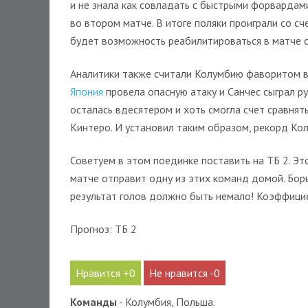
и не знала как совладать с быстрыми форвардам
во втором матче. В итоге поляки проиграли со сч
будет возможность реабилитироваться в матче с
Аналитики также считали Колумбию фаворитом в
Япония
провела опасную атаку и Санчес сыграл ру
осталась вдесятером и хоть смогла счет сравнять
Кинтеро. И установил таким образом, рекорд Ко
Советуем в этом поединке поставить на ТБ 2. Эт
матче отправит одну из этих команд домой. Бор
результат голов должно быть немало! Коэффици
Прогноз: ТБ 2
0
0
Команды
- Колумбия, Польша.