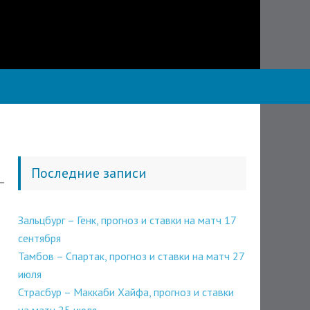
Последние записи
Зальцбург – Генк, прогноз и ставки на матч 17
сентября
Тамбов – Спартак, прогноз и ставки на матч 27
июля
Страсбур – Маккаби Хайфа, прогноз и ставки