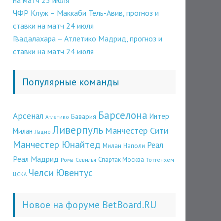
на матч 25 июля
ЧФР Клуж – Маккаби Тель-Авив, прогноз и
ставки на матч 24 июля
Гвадалахара – Атлетико Мадрид, прогноз и
ставки на матч 24 июля
Популярные команды
Барселона
Арсенал
Бавария
Интер
Атлетико
Ливерпуль
Манчестер Сити
Милан
Лацио
Манчестер Юнайтед
Реал
Милан
Наполи
Реал Мадрид
Спартак Москва
Рома
Севилья
Тоттенхем
Челси
Ювентус
ЦСКА
Новое на форуме BetBoard.RU