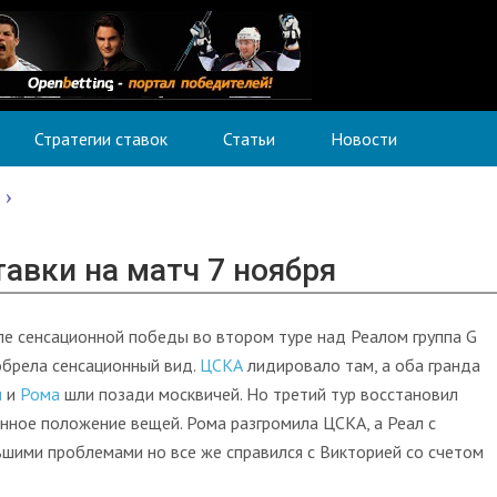
Стратегии ставок
Статьи
Новости
тавки на матч 7 ноября
е сенсационной победы во втором туре над Реалом группа G
обрела сенсационный вид.
ЦСКА
лидировало там, а оба гранда
л
и
Рома
шли позади москвичей. Но третий тур восстановил
нное положение вещей. Рома разгромила ЦСКА, а Реал с
шими проблемами но все же справился с Викторией со счетом