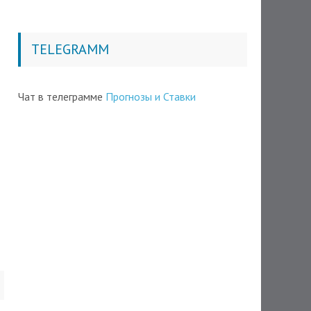
TELEGRAMM
Чат в телеграмме
Прогнозы и Ставки