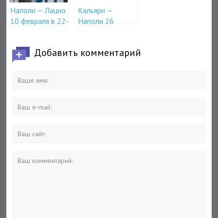
Наполи — Лацио
Кальяри —
10 февраля в 22-
Наполи 26
45
февраля в 22-45
Добавить комментарий