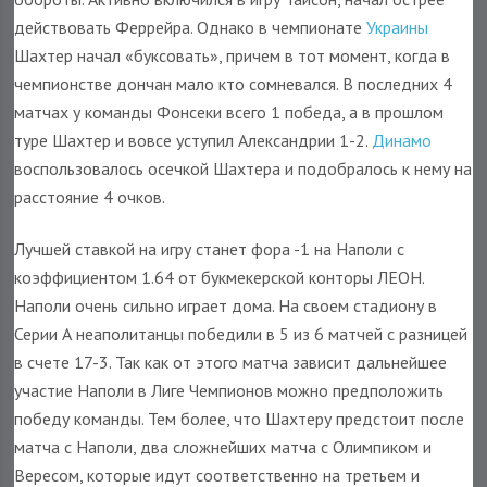
действовать Феррейра. Однако в чемпионате
Украины
Шахтер начал «буксовать», причем в тот момент, когда в
чемпионстве дончан мало кто сомневался. В последних 4
матчах у команды Фонсеки всего 1 победа, а в прошлом
туре Шахтер и вовсе уступил Александрии 1-2.
Динамо
воспользовалось осечкой Шахтера и подобралось к нему на
расстояние 4 очков.
Лучшей ставкой на игру станет фора -1 на Наполи с
коэффициентом 1.64 от букмекерской конторы ЛЕОН.
Наполи очень сильно играет дома. На своем стадиону в
Серии А неаполитанцы победили в 5 из 6 матчей с разницей
в счете 17-3. Так как от этого матча зависит дальнейшее
участие Наполи в Лиге Чемпионов можно предположить
победу команды. Тем более, что Шахтеру предстоит после
матча с Наполи, два сложнейших матча с Олимпиком и
Вересом, которые идут соответственно на третьем и