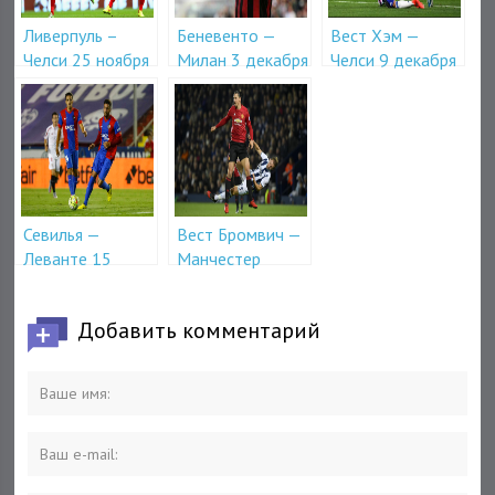
Ливерпуль –
Беневенто —
Вест Хэм —
Челси 25 ноября
Милан 3 декабря
Челси 9 декабря
в 20-30
в 14-30
в 15-30
Севилья —
Вест Бромвич —
Леванте 15
Манчестер
декабря в 23-00
Юнайтед 17
декабря в 17-15
Добавить комментарий