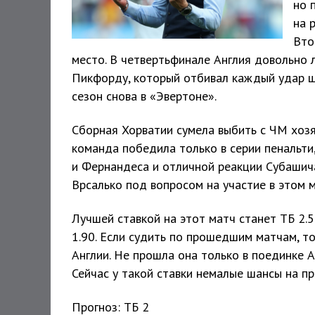
но 
на 
Вто
место. В четвертьфинале Англия довольно 
Пикфорду, который отбивал каждый удар ш
сезон снова в «Эвертоне».
Сборная Хорватии сумела выбить с ЧМ хозя
команда победила только в серии пенальти
и Фернандеса и отличной реакции Субашича.
Врсалько под вопросом на участие в этом м
Лучшей ставкой на этот матч станет ТБ 2.
1.90. Если судить по прошедшим матчам, то
Англии. Не прошла она только в поединке Ан
Сейчас у такой ставки немалые шансы на пр
Прогноз: ТБ 2