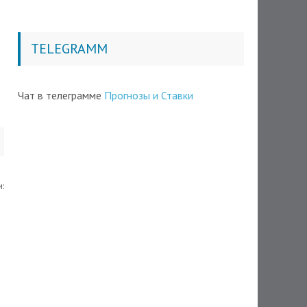
TELEGRAMM
Чат в телеграмме
Прогнозы и Ставки
: