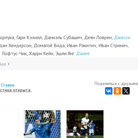
орлука, Гари Кэхилл, Даниэль Субашич, Деян Ловрен,
Джесси
ан Хендерсон, Домагой Вида, Иван Ракитич, Иван Стринич,
 Лофтус-Чик, Харри Кейн, Эшли Янг.
Далее
бол
Поделиться с друзьями
 Ставки
стика открыта.