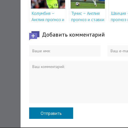
Колумбия –
Тунис – Англия
Швеция 
Англия прогноз и
прогноз и ставки
прогноз 
ставки на матч 3
на матч 18 июня
на матч 
июля
Добавить комментарий