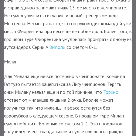
и справедливо занимают лишь 13-ое место в чемпионате.
Не сумел улучшить ситуацию и новый тренер команды
Монтелла. Несмотря на то, что он руководит командой уже
месяц Фиорентина при нем еще не побеждала. Более того, в
прошлом туре Фиорентина умудрилась проиграть одному из
аутсайдеров Серии А
Эмполи
со счетом 0-1.
Милан
Для Милана еще не все потеряно в чемпионате. Команда
Гаттузо пытается зацепиться за Лигу чемпионов. Терять
очки Милану нельзя еще и по той причине, что
Торино
,
отстает от миланцев лишь на 2 очка. Вполне может
получится так, что миланцы и вовсе останутся без
еврокубков в следующем сезоне. В прошлом туре Милан
сумел победить Болонью со счетом 2-1. Этот поединок
получился очень скандальным и судье пришлось трижды