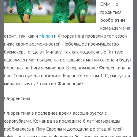
СМИ. Но
гордиться
особо этим
командами не
стоит, так, как и
Милан
и Фиорентина провели этот сезон
ниже своих возможностей. Небольшое преимущество
букмекеры отдают Милану, так как подопечные Гаттузо
еще имеют мотивацию на оставшиеся матчи сезона и будут
бороться за Лигу чемпионов. В первом круге Фиорентина на
Сан-Сиро сумела победить Милан со счетом 1-0, смогут ли
миланцы взять 3 очка во Флоренции?
Фиорентина
Фиорентина в последнее время ассоциируется с
еврокубками. Команда за последние 6 лет четырежды
пробивалась в Лигу Европы и доходила до стадий плей-
офф. Но в этом сезоне флорентийцы играют просто ужасно