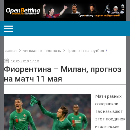
Главная
Бесплатные прогнозы
Прогнозы на футбол
10.05.2019 17:10
Фиорентина – Милан, прогноз
на матч 11 мая
Матч равных
соперников.
Так называют
этот поединок
итальянские