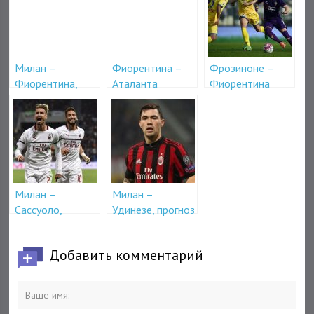
Милан –
Фиорентина –
Фрозиноне –
Фиорентина,
Аталанта
Фиорентина
прогноз на матч
прогноз и ставки
прогноз и ставки
20 мая
на матч 30
на матч 9 ноября
сентября
Милан –
Милан –
Сассуоло,
Удинезе, прогноз
прогноз на матч
и ставки на матч
2 марта
2 апреля
Добавить комментарий